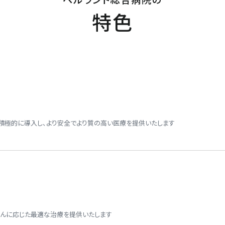
耳手術・めまい難聴センター
特色
耳鼻咽喉科・頭頸部外科
皮膚科
形成外科
積極的に導入し、より安全でより質の高い医療を提供いたします
精神・神経科
緩和ケア科
麻酔科（ペインクリニック）
さんに応じた最適な治療を提供いたします