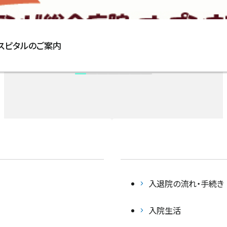
チーム医療
11:45
血液内科
患者支援室
臨床工学室
午後
12:30-
認定・指定
腎臓内科
ホスピタルのご案内
入退院支援センター
15:00
理学療法室・作業療法室・言語聴覚療法室
完全
実績
小児科
がん相談支援センター
予約
制
臨床研究・治験
産婦人科（産科）
広報
産婦人科（婦人科）
受付時間・診療日は診療科により異なります。
外来担当医表
をご確認の上ご来院ください。
活動・取り組み
外科・肝胆膵外科・消化管外科
入退院の流れ・手続き
呼吸器外科
入院生活