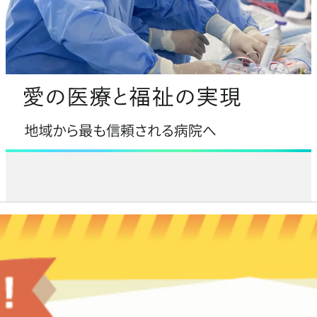
病院長あいさつ
臨床研修
消化器内科
外来担当医表（一覧）
診察予約ご利用手順
病室のご案内
理念・基本方針
クオリティ管理センター
臨床研修
交通アクセス
循環器内科・冠疾患内科・不整脈疾患内科
人間ドック・健康診断
入院申し込み手順
採用情報
お見舞いについて
看護部
医療安全管理室
施設概要
セミナー・イベント
呼吸器内科
総合相談センター
各科の医師紹介
English
薬剤部
看護部
感染管理室
患者さんの権利と責務
内分泌・代謝科
セカンドオピニオン
臨床研修
診療技術部
薬剤部
高度医療
脳神経内科
総合相談部門
放射線室
救急医療
認知症・脳機能センター
医療福祉相談室
栄養管理室
がん医療
午前
包括的がん診療センター（腫瘍内科）
地域医療連携室
臨床心理室
8:00-