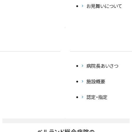
乳腺センター
お見舞いについて
総合整形外科
リハビリテーション科
脳卒中センター 脳神経外科
病院長あいさつ
心臓血管外科
施設概要
認定・指定
泌尿器科
眼科
ベルランド総合病院
の