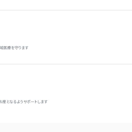
放射線診断科
放射線治療科
急病救急部
地域医療を守ります
総合内科
病理診断科
集中治療部
お産となるようサポートします
中央検査部