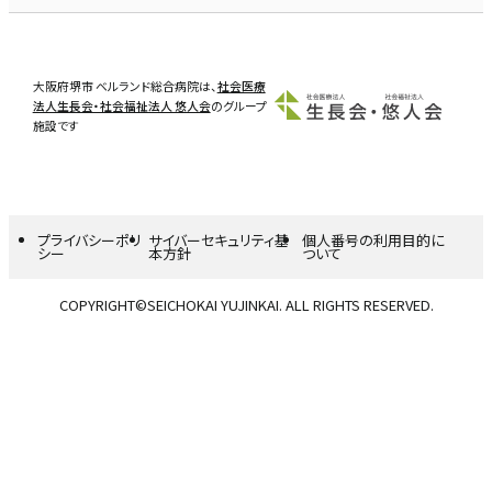
大阪府堺市 ベルランド総合病院は、
社会医療
法人生長会・社会福祉法人 悠人会
のグループ
施設です
プライバシーポリ
サイバーセキュリティ基
個人番号の利用目的に
シー
本方針
ついて
COPYRIGHT©SEICHOKAI YUJINKAI. ALL RIGHTS RESERVED.