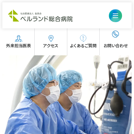
外来担当医表
アクセス
よくあるご質問
お問い合わせ
外来のご案内
入院・お見舞い
初診の方
診療科・部門
入退院の流れ・手続き
病院について
再診、診察・検査予約の方
医療診療部
医療関係の方
入院生活について