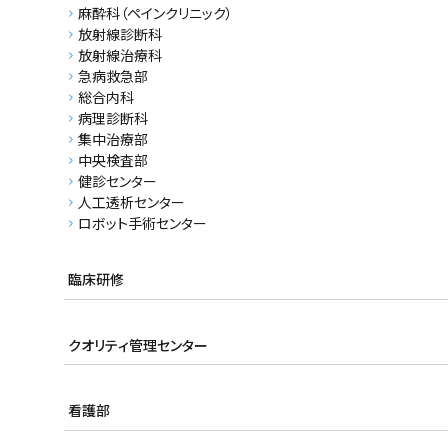
麻酔科（ペインクリニック）
放射線診断科
放射線治療科
急病救急部
総合内科
病理診断科
集中治療部
中央検査部
健診センター
人工透析センター
ロボット手術センター
臨床研修
臨床研修
クオリティ管理センター
医療安全管理室
感染管理室
看護部
看護部