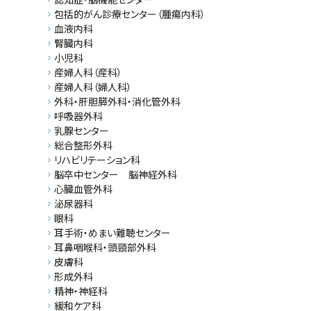
包括的がん診療センター（腫瘍内科）
血液内科
腎臓内科
小児科
産婦人科（産科）
産婦人科（婦人科）
外科・肝胆膵外科・消化管外科
呼吸器外科
乳腺センター
総合整形外科
リハビリテーション科
脳卒中センター 脳神経外科
心臓血管外科
泌尿器科
眼科
耳手術・めまい難聴センター
耳鼻咽喉科・頭頸部外科
皮膚科
形成外科
精神・神経科
緩和ケア科