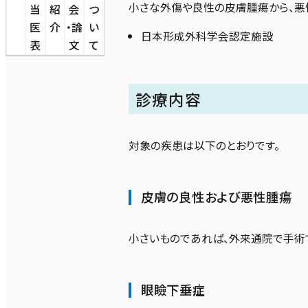
小さな外傷や良性の皮膚腫瘍から、悪
当
紹
会
つ
医
介
・論
い
日本形成外科学会認定施設
表
文
て
診療内容
対象の疾患は以下のとおりです。
皮膚の良性および悪性腫瘍
小さいものであれば、外来通院で手術
眼瞼下垂症