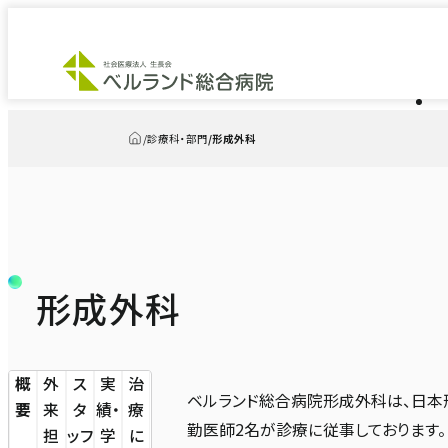
診療科・部門
形成外科
トップ
形成外科
概
外
ス
実
治
ベルランド総合病院形成外科は、日本
要
来
タ
績・
療
勤医師2名が診療に従事しております。
担
ッフ
学
に