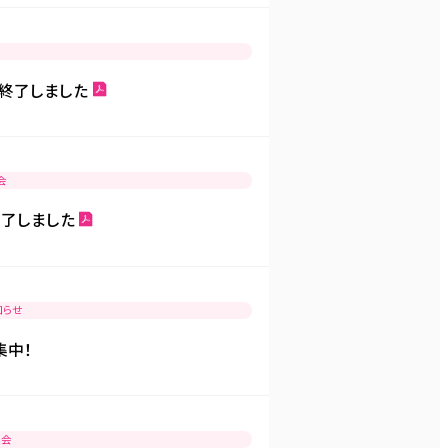
会
 ※終了しました
会
終了しました
知らせ
集中！
学会