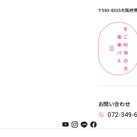
〒593-8315
大阪府堺
を
電
ご
車・
利
バ
用
ス
の
方
お問い合わせ
072-349-