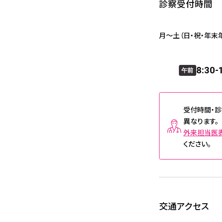
診察受付時間
月～土（日・祝・年末
8:30-
午前
受付時間・
異なります。
外来担当医
ください。
交通アクセス