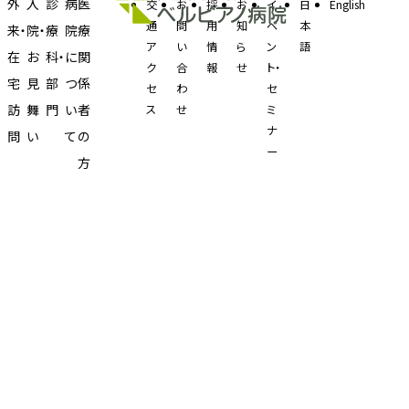
外
入
診
病
医
交
お
採
お
イ
日
English
通
問
用
知
ベ
本
来・
院・
療
院
療
ア
い
情
ら
ン
語
在
お
科・
に
関
ク
合
報
せ
ト・
宅
見
部
つ
係
セ
わ
セ
訪
舞
門
い
者
ス
せ
ミ
ナ
問
い
て
の
ー
方