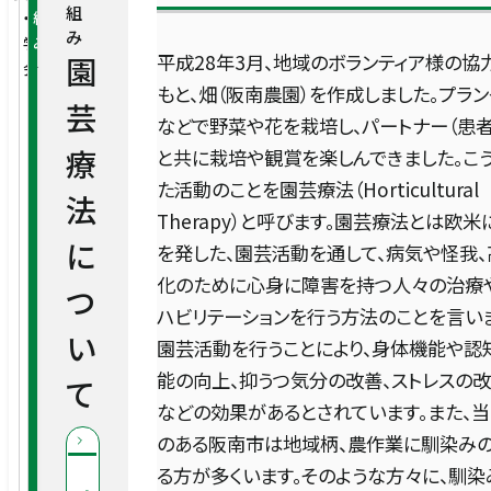
糖尿病内科
人間ドック・健康診断
組
・
組
園
園
ナ
み
学
み
芸
の
ー
患者支援・地域連携部
回復期リハビリテーション病棟
平成28年3月、地域のボランティア様の協
園
会
療
歴
の
消化器内科
人間ドック
もと、畑（阪南農園）を作成しました。プラ
法
史
声
芸
管理部
訪問看護室
に
などで野菜や花を栽培し、パートナー（患者
リハビリテーション室
つ
脳ドック
循環器内科
療
と共に栽培や観賞を楽しんできました。こ
病院について
い
医療安全管理室
地域連携室
た活動のことを園芸療法（Horticultural
て
薬剤部
医療関係の方
法
定期健康診断
院長あいさつ
外科・消化器外科
Therapy）と呼びます。園芸療法とは欧米
感染管理室
に
を発した、園芸活動を通して、病気や怪我、
診察・検査予約のご利用手順
地域療養支援室
栄養管理室
特定健診
化のために心身に障害を持つ人々の治療
理念・基本方針
整形外科センター（整形外科）
つ
交通アクセス
お問い合わせ
医事課
ハビリテーションを行う方法のことを言いま
各科の医師紹介
医療福祉相談室
採用情報
お知らせ
臨床検査室
い
健診（生活習慣病予防健診）
園芸活動を行うことにより、身体機能や認
施設概要
脳神経外科
セミナー・イベント
日本語
能の向上、抑うつ気分の改善、ストレスの
て
総務課/企画室
Case Presentation
English
放射線室
などの効果があるとされています。また、
予防接種
患者さんの権利と責務
腫瘍外科センター
一
のある阪南市は地域柄、農作業に馴染み
採用情報
る方が多くいます。そのような方々に、馴染
救急のご案内