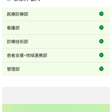
医療診療部
看護部
総合内科
診療技術部
看護部
糖尿病内科
患者支援・地域連携部
回復期リハビリテーション病棟
消化器内科
管理部
訪問看護室
リハビリテーション室
循環器内科
医療安全管理室
地域連携室
薬剤部
外科・消化器外科
感染管理室
地域療養支援室
栄養管理室
整形外科センター（整形外科）