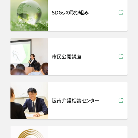
SDGｓの取り組み
眼科
耳鼻咽喉科
リハビリテーション科
市民公開講座
放射線診断センター
病理診断科
阪南介護相談センター
急病救急科
麻酔科