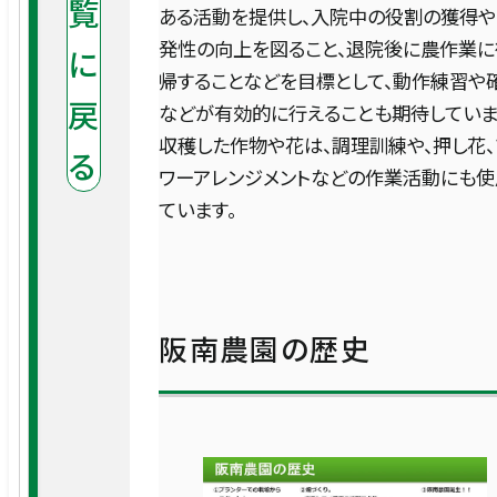
覧
認定・指定
小児科
ある活動を提供し、入院中の役割の獲得
発性の向上を図ること、退院後に農作業に
に
医療福祉サポートセンター
のご案内
実績
皮膚科
帰することなどを目標として、動作練習や
戻
などが有効的に行えることも期待していま
医療Q&A
収穫した作物や花は、調理訓練や、押し花、
研究について
形成外科
る
ワーアレンジメントなどの作業活動にも使
午前
ています。
8:00-11:45
匿名加工情報の作成および第三者提
泌尿器科
供について
診察 9:00〜
平日
午後
婦人科
13:00-15:00
包括的同意についてのお願い
診察 13:30〜
阪南農園の歴史
眼科
疫学研究・臨床研究
完全予約制
耳鼻咽喉科
土曜
研究情報の公開
診察 9:00〜