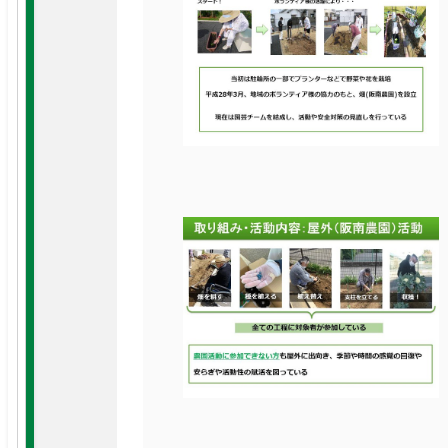
リハビリテーション科
活動・取り組み
放射線診断センター
ボランティアについて
病理診断科
市民公開講座
急病救急科
がんサロン はんなんカフェ
麻酔科
歯科口腔外科
健康管理センター