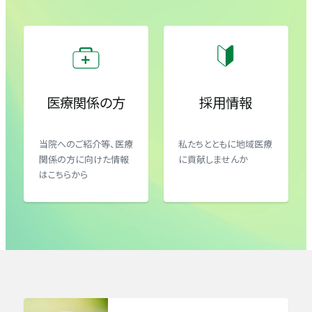
医事課
医療福祉相談室
臨床検査室
脳神経外科
総務課/企画室
放射線室
腫瘍外科センター
医療関係の方
採用情報
小児科
当院へのご紹介等、医療
私たちとともに地域医療
関係の方に向けた情報
に貢献しませんか
皮膚科
はこちらから
形成外科
泌尿器科
婦人科