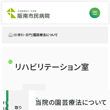
診療科・部門
園芸療法について
トップ
外来のご案内
入院・お見舞い
リハビリテーション室
初診・再診の方
診療科・部門
入退院の流れ・手続き
外来担当医表
医療診療部
入院生活について
看護部
総合内科
臨床研修医について
当
阪
パ
当院の園芸療法について
概
実
取
院
南
ー
お見舞いについて
取り
診療技術部
要
績
り
看護部
の
農
ト