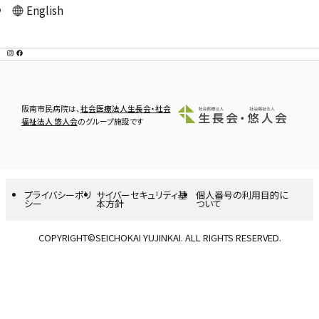
English
阪南市民病院は、
社会医療法人生長会・社会
福祉法人 悠人会
のグループ施設です
プライバシーポリ
サイバーセキュリティ基
個人番号の利用目的に
シー
本方針
ついて
COPYRIGHT©SEICHOKAI YUJINKAI. ALL RIGHTS RESERVED.