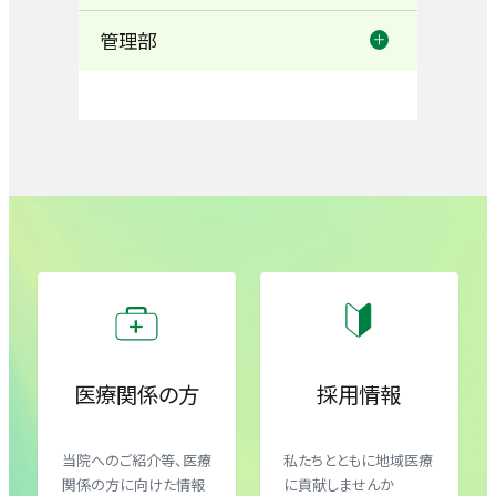
消化器内科
管理部
訪問看護室
リハビリテーション室
循環器内科
医療安全管理室
地域連携室
薬剤部
外科・消化器外科
感染管理室
地域療養支援室
栄養管理室
整形外科センター（整形外科）
医事課
医療福祉相談室
臨床検査室
脳神経外科
総務課/企画室
放射線室
腫瘍外科センター
医療関係の方
採用情報
小児科
当院へのご紹介等、医療
私たちとともに地域医療
関係の方に向けた情報
に貢献しませんか