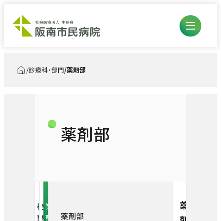
診療科・部門
薬剤部
トップ
外来のご案内
入院・お見舞い
薬剤部
初診・再診の方
診療科・部門
入退院の流れ・手続き
外来担当医表
医療診療部
入院生活について
看護部
総合内科
臨床研修医について
薬
概
実
業
お見舞いについて
薬剤部
診療技術部
要
績
務
剤
看護部