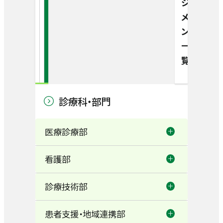
ジ
メ
ン
一
覧
診療科・部門
医療診療部
看護部
総合内科
診療技術部
看護部
糖尿病内科
患者支援・地域連携部
回復期リハビリテーション病棟