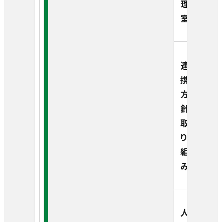
リハビリテーション科
理
活動・取り組み
室）
放射線診断センター
ボランティアについて
病理診断科
連
市民公開講座
携
方
急病救急科
がんサロン はんなんカフェ
針・
取
麻酔科
り
組
歯科口腔外科
み
健康管理センター
人