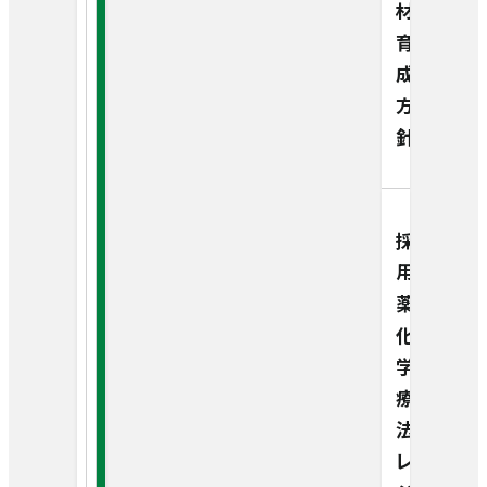
材
育
成
方
針
採
用
薬・
化
学
療
法
レ