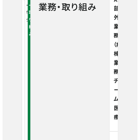
糖尿病内科
人間ドック・健康診断
業務・取り組み
・
・
部
学
取
患者支援・地域連携部
回復期リハビリテーション病棟
外
会
り
消化器内科
人間ドック
業
組
管理部
訪問看護室
み
務
リハビリテーション室
脳ドック
循環器内科
（病
病院について
医療安全管理室
棟
地域連携室
薬剤部
医療関係の方
定期健康診断
院長あいさつ
業
外科・消化器外科
感染管理室
務・
診察・検査予約のご利用手順
地域療養支援室
栄養管理室
特定健診
チ
理念・基本方針
整形外科センター（整形外科）
交通アクセス
お問い合わせ
ー
医事課
各科の医師紹介
医療福祉相談室
採用情報
お知らせ
臨床検査室
ム
健診（生活習慣病予防健診）
施設概要
脳神経外科
セミナー・イベント
日本語
医
総務課/企画室
Case Presentation
English
放射線室
療）
予防接種
患者さんの権利と責務
腫瘍外科センター
採用情報
救急のご案内