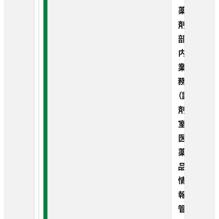
認定・指定
小児科
薬
剤
医療福祉サポートセンター
のご案内
実績
皮膚科
部
内
医療Q&A
研究について
形成外科
業
務
午前
8:00-11:45
（調
匿名加工情報の作成および第三
泌尿器科
者提供について
剤
診察 9:00〜
平日
午後
室・
婦人科
13:00-15:00
包括的同意についてのお願い
医
診察 13:30〜
薬
眼科
品
疫学研究・臨床研究
情
完全予約制
耳鼻咽喉科
報
土曜
研究情報の公開
診察 9:00〜
管