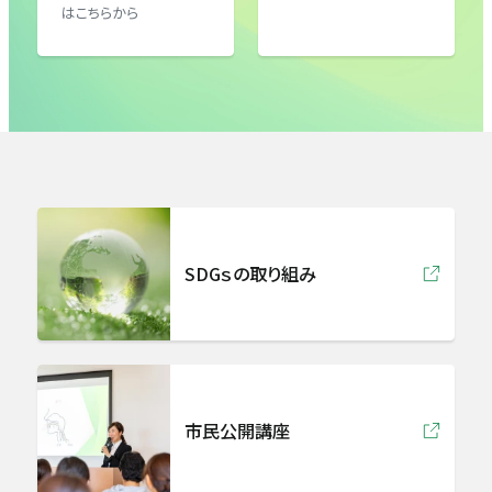
皮膚科
はこちらから
形成外科
泌尿器科
婦人科
SDGｓの取り組み
眼科
耳鼻咽喉科
リハビリテーション科
市民公開講座
放射線診断センター