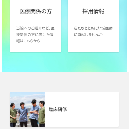
言語聴覚療法室
医局支援室
医療関係の方
採用情報
消化器外科／下部消化管（小腸・大腸）
患者支援室
臨床心理室
当院へのご紹介など、医
私たちとともに地域医療
消化器外科／肝臓・胆道・膵臓
療関係の方に向けた情
に貢献しませんか
報はこちらから
乳腺外科
呼吸器外科
心臓血管外科
整形外科
臨床研修
脳外科・脳卒中センター