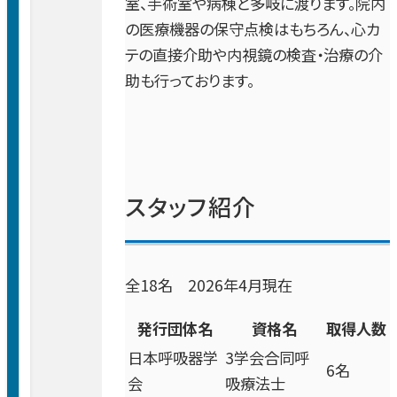
イベント・セミナー
医療安全管理室
室、手術室や病棟と多岐に渡ります。院内
膠原病内科
理念・基本方針
理学療法室
の医療機器の保守点検はもちろん、心カ
交通アクセス
お問い合わせ
管理課
テの直接介助や内視鏡の検査・治療の介
患者さんの紹介方法
職員支援室
精神神経科
採用情報
お知らせ
助も行っております。
施設概要
作業療法室
セミナー・イベント
日本語
企画室
地域医療連携室
English
文書管理室
消化器外科／上部消化管（胃・食道）
フロアマップ
言語聴覚療法室
医局支援室
各科の医師紹介
患者支援室
消化器外科／下部消化管（小腸・大腸）
患者さんの権利と責務
臨床心理室
スタッフ紹介
臨床研修
消化器外科／肝臓・胆道・膵臓
包括同意
採用情報
全18名 2026年4月現在
乳腺外科
高度医療
午前
発行団体名
資格名
取得人数
8:15-
呼吸器外科
日本呼吸器学
3学会合同呼
がん医療
11:45
6名
会
吸療法士
午