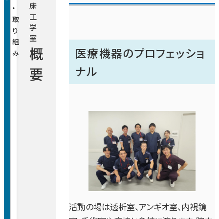
循環器内科・冠疾患内科
セカンドオピニオン外来
床
・
学
フ
工
取
室
紹
フリーWi-Fi
薬剤部
看護部
学
り
の
介
心不全センター
相談窓口
室
組
ご
概
診療技術部
医療機器のプロフェッショ
薬剤部
紹
み
介
消化器内科
ナル
要
地域連携部
栄養管理室
呼吸器内科
入院サポートセンター
地域医療連携室
臨床工学室
血液疾患センター
クオリティ管理センター
入退院サポートセンター
医療福祉相談室
臨床検査室
管理部
クオリティ管理センター
糖尿病・内分泌科
放射線治療・医学物理室
開閉ボ
病院について
医療情報課
ン
感染制御室
脳神経内科
開閉ボ
医療関係の方
病院長あいさつ
ン
放射線室
活動の場は透析室、アンギオ室、内視鏡
施設課