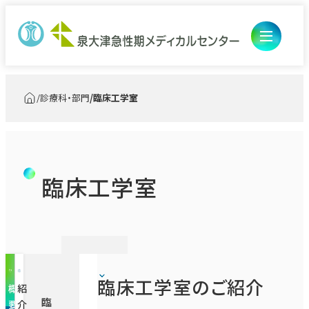
診療科・部門
臨床工学室
トップ
開閉ボ
外来のご案内
ン
開閉ボ
入院・ご面会
臨床工学室
初診の方
ン
診療科・部門
入退院の手続き・お支払い
再診の方
医療診療部
入院中の生活
医師研修センター
総合診療センター
外来担当医表
臨
ス
臨床工学室のご紹介
概
紹
床
タ
ご面会
臨
看護部
要
介
医師研修センター
工
ッ