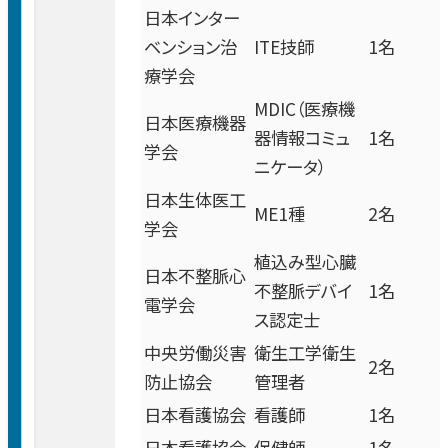
心臓血管外科
後
日本インター
災害医療
完
ベンション治
ITE技師
1名
全
整形外科
療学会
認定・指定
予
MDIC（医療機
日本医療機器
約
脳外科・脳卒中センター
器情報コミュ
1名
学会
実績
制
ニケータ）
リハビリテーション科
日本生体医工
ME1種
2名
研究
学会
受付時間・診療日は診療科により異なります。
婦人科 女性ロボット・腹腔鏡手術部門
植込み型心臓
外来担当医表
をご確認のうえご来院ください。
日本不整脈心
広報
不整脈デバイ
1名
電学会
ス認定士
泌尿器科
活動・取り組み
中央労働災害
衛生工学衛生
2名
防止協会
管理者
形成外科
看護師特定行為研修
救急診療を行っております。
日本看護協会
看護師
1名
救急の場合はお問い合わせください。
日本看護協会
保健師
1名