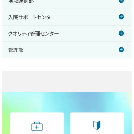
地域連携部
栄養管理室
呼吸器内科
入院サポートセンター
地域医療連携室
臨床工学室
血液疾患センター
クオリティ管理センター
入退院サポートセンター
医療福祉相談室
臨床検査室
管理部
糖尿病・内分泌科
クオリティ管理センター
放射線治療・医学物理室
医療情報課
脳神経内科
感染制御室
放射線室
施設課
膠原病内科
医療安全管理室
理学療法室
管理課
精神神経科
職員支援室
作業療法室
企画室
消化器外科／上部消化管（胃・食道）
文書管理室