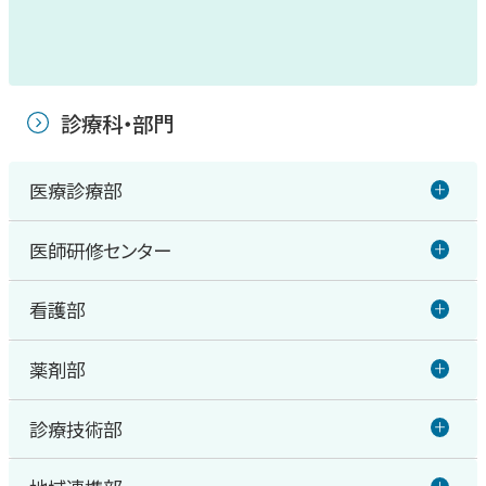
診療科・部門
医療診療部
医師研修センター
総合診療センター
看護部
医師研修センター
循環器内科・冠疾患内科
薬剤部
看護部
心不全センター
診療技術部
薬剤部
消化器内科