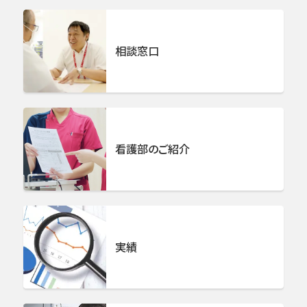
リハビリテーション科
相談窓口
婦人科 女性ロボット・腹腔鏡手術部門
泌尿器科
看護部のご紹介
形成外科
皮膚科
麻酔科
実績
画像診断科