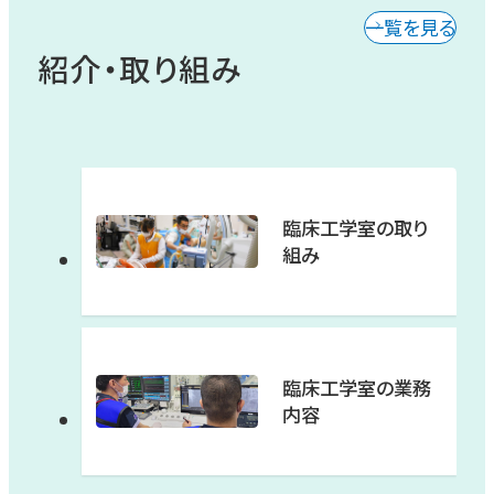
一覧を見る
紹介・取り組み
集中治療センター
ロボット手術センター
化学療法センター
臨床工学室の取り
組み
血液浄化センター
ヘルニアセンター
臨床工学室の業務
内容