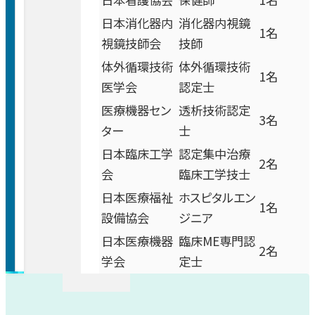
皮膚科
医療未収金等債権回収業務の委託
日本消化器内
消化器内視鏡
0570-02-1199
1名
お問い合わせ
視鏡技師会
技師
麻酔科
体外循環技術
体外循環技術
1名
医学会
認定士
画像診断科
医療機器セン
透析技術認定
3名
ター
士
放射線治療センター
日本臨床工学
認定集中治療
2名
会
臨床工学技士
病理診断科
日本医療福祉
ホスピタルエン
1名
設備協会
ジニア
中央検査部
日本医療機器
臨床ME専門認
2名
学会
定士
中央手術部
急病救急センター