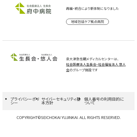
再編・統合により新体制になりました
地域包括ケア拠点病院
泉大津急性期メディカルセンターは、
社会医療法人生長会・社会福祉法人 悠人
会
のグループ施設です
プライバシーポリ
サイバーセキュリティ基
個人番号の利用目的に
シー
本方針
ついて
COPYRIGHT©SEICHOKAI YUJINKAI. ALL RIGHTS RESERVED.