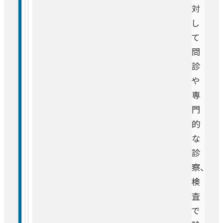
対
し
集中治療センター
て
問
ロボット手術センター
診
や
化学療法センター
専
門
的
血液浄化センター
な
診
ヘルニアセンター
察、
検
査
で