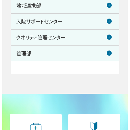
地域連携部
栄養管理室
呼吸器内科
入院サポートセンター
地域医療連携室
臨床工学室
血液疾患センター
クオリティ管理センター
入退院サポートセンター
医療福祉相談室
臨床検査室
管理部
糖尿病・内分泌科
クオリティ管理センター
放射線治療・医学物理室
医療情報課
脳神経内科
感染制御室
放射線室
施設課
膠原病内科
医療安全管理室
理学療法室
管理課
精神神経科
職員支援室
作業療法室
企画室
消化器外科／上部消化管（胃・食道）
文書管理室