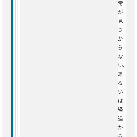
常
が
見
つ
か
ら
な
い、
あ
る
い
は
経
過
か
ら