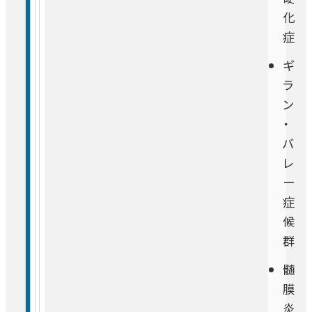
化
症
ギ
ラ
ン
・
バ
レ
ー
症
候
群
髄
膜
炎