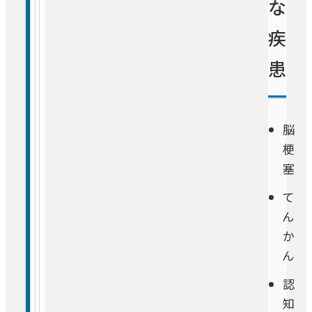
な
疾
患
脳
梗
塞
て
ん
か
ん
認
知