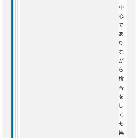
中
心
で
あ
り
な
が
ら
検
査
を
し
て
も
異