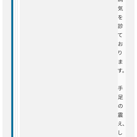
イベント・セミナー
医療安全管理室
膠原病内科
気
理念・基本方針
理学療法室
交通アクセス
お問い合わせ
を
管理課
患者さんの紹介方法
職員支援室
精神神経科
採用情報
お知らせ
診
施設概要
作業療法室
セミナー・イベント
日本語
て
企画室
地域医療連携室
English
文書管理室
消化器外科／上部消化管（胃・食道）
お
フロアマップ
言語聴覚療法室
り
医局支援室
各科の医師紹介
患者支援室
消化器外科／下部消化管（小腸・大腸）
ま
患者さんの権利と責務
臨床心理室
す。
臨床研修
消化器外科／肝臓・胆道・膵臓
包括同意
手
足
採用情報
乳腺外科
の
高度医療
午前
震
8:15-
呼吸器外科
え、
がん医療
11:45
し
午