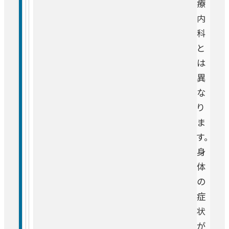
療
内
科
と
は
異
な
り
ま
す。
身
体
の
症
状
が