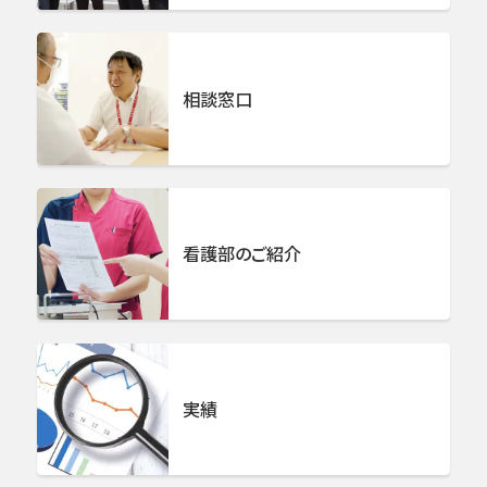
リハビリテーション科
相談窓口
婦人科 女性ロボット・腹腔鏡手術部門
泌尿器科
看護部のご紹介
形成外科
皮膚科
麻酔科
実績
画像診断科