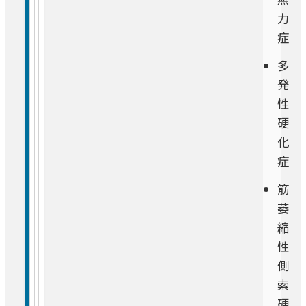
力
症
多
発
性
硬
化
症
筋
萎
縮
性
側
索
硬