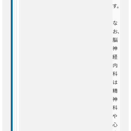
す。
な
お、
脳
神
経
内
科
は
精
神
科
や
心