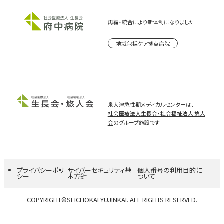
再編・統合により新体制になりました
地域包括ケア拠点病院
泉大津急性期メディカルセンターは、
社会医療法人生長会・社会福祉法人 悠人
会
のグループ施設です
プライバシーポリ
サイバーセキュリティ基
個人番号の利用目的に
シー
本方針
ついて
COPYRIGHT©SEICHOKAI YUJINKAI. ALL RIGHTS RESERVED.