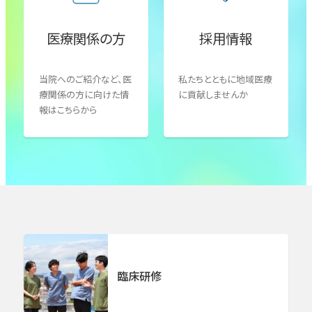
言語聴覚療法室
医局支援室
医療関係の方
採用情報
消化器外科／下部消化管（小腸・大腸）
患者支援室
臨床心理室
当院へのご紹介など、医
私たちとともに地域医療
消化器外科／肝臓・胆道・膵臓
療関係の方に向けた情
に貢献しませんか
報はこちらから
乳腺外科
呼吸器外科
心臓血管外科
整形外科
臨床研修
脳外科・脳卒中センター