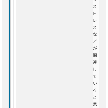
ス
ト
レ
ス
な
ど
が
関
連
し
て
い
る
と
思