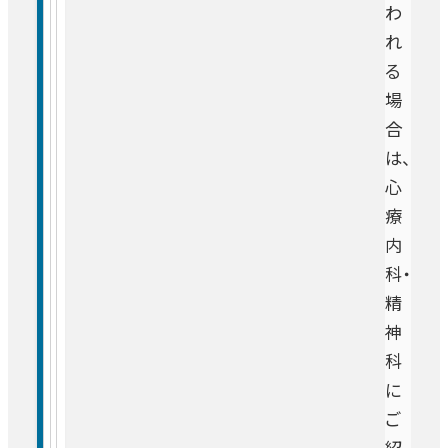
わ
れ
る
場
合
は、
心
療
内
科・
精
神
科
に
ご
紹