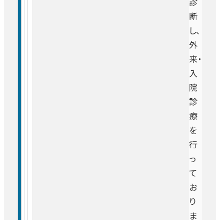
診
断
し、
外
来・
入
院
診
療
を
行
っ
て
お
り
ま