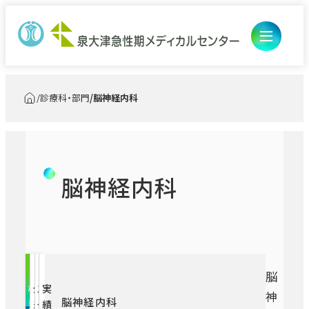
診療科・部門
脳神経内科
トップ
開閉ボ
外来のご案内
ン
開閉ボ
入院・ご面会
脳神経内科
初診の方
ン
診療科・部門
入退院の手続き・お支払い
再診の方
医療診療部
入院中の生活
医師研修センター
総合診療センター
外来担当医表
脳
概
外
ス
実
神
ご面会
脳神経内科
看護部
要
来
タ
績
医師研修センター