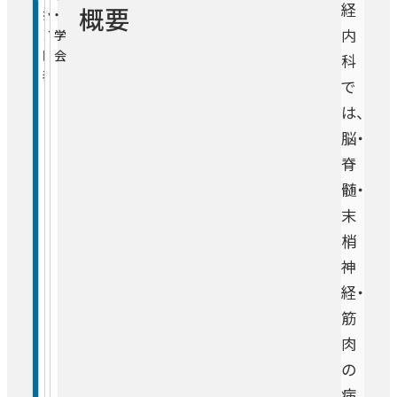
循環器内科・冠疾患内科
セカンドオピニオン外来
経
概要
担
ッ
・
内
当
フ
学
フリーWi-Fi
薬剤部
看護部
医
会
科
心不全センター
相談窓口
表
で
診療技術部
薬剤部
は、
消化器内科
脳・
地域連携部
栄養管理室
脊
呼吸器内科
入院サポートセンター
髄・
地域医療連携室
臨床工学室
末
血液疾患センター
クオリティ管理センター
入退院サポートセンター
梢
医療福祉相談室
臨床検査室
神
管理部
クオリティ管理センター
糖尿病・内分泌科
経・
放射線治療・医学物理室
筋
開閉ボ
病院について
医療情報課
ン
感染制御室
肉
脳神経内科
開閉ボ
医療関係の方
病院長あいさつ
ン
放射線室
の
施設課
病