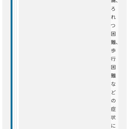
痛、
皮膚科
医療未収金等債権回収業務の委託
ろ
0570-02-1199
お問い合わせ
れ
麻酔科
つ
困
画像診断科
難、
歩
放射線治療センター
行
困
病理診断科
難
な
中央検査部
ど
の
症
中央手術部
状
に
急病救急センター