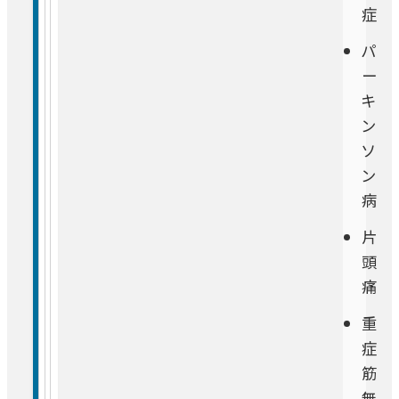
症
パ
ー
キ
ン
ソ
ン
病
片
頭
痛
重
症
筋
無