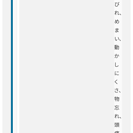
心臓血管外科
後
び
災害医療
完
れ、
全
整形外科
め
認定・指定
予
ま
約
い、
脳外科・脳卒中センター
実績
動
制
か
リハビリテーション科
し
研究
に
受付時間・診療日は診療科により異なります。
婦人科 女性ロボット・腹腔鏡手術部門
く
外来担当医表
をご確認のうえご来院ください。
広報
さ、
泌尿器科
物
活動・取り組み
忘
形成外科
れ、
看護師特定行為研修
救急診療を行っております。
頭
救急の場合はお問い合わせください。