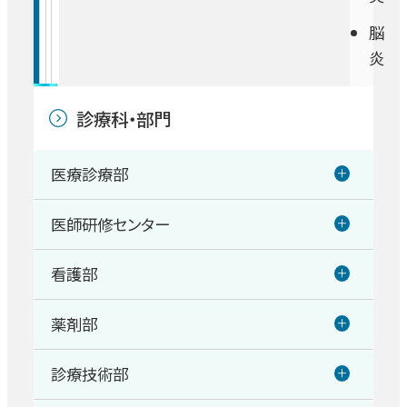
脳
炎
診療科・部門
医療診療部
医師研修センター
総合診療センター
看護部
医師研修センター
循環器内科・冠疾患内科
薬剤部
看護部
心不全センター
診療技術部
薬剤部
消化器内科