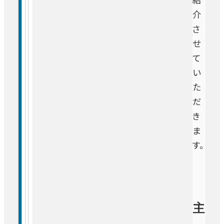
介
さ
せ
て
い
た
だ
き
ま
す。
主