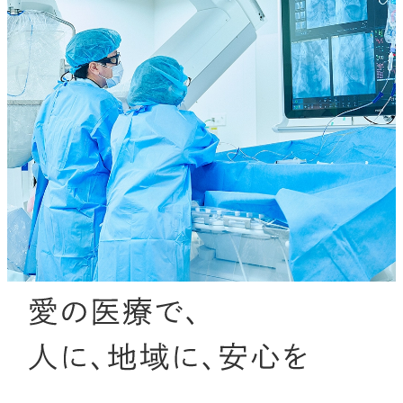
交通アクセス
循環器内科・冠疾患内科
セカンドオピニオン外来
患者さんの紹介方法
採用情報
フリーWi-Fi
薬剤部
看護部
施設概要
セミナー・イベント
心不全センター
相談窓口
地域医療連携室
English
診療技術部
薬剤部
フロアマップ
消化器内科
各科の医師紹介
地域連携部
栄養管理室
患者さんの権利と責務
呼吸器内科
入院サポートセンター
地域医療連携室
臨床研修
臨床工学室
包括同意
血液疾患センター
クオリティ管理センター
入退院サポートセンター
医療福祉相談室
採用情報
臨床検査室
高度医療
管理部
午前
クオリティ管理センター
糖尿病・内分泌科
8:15-
放射線治療・医学物理室
がん医療
医療情報課
11:45
感染制御室
脳神経内科
午
放射線室
後
災害医療
施設課
完