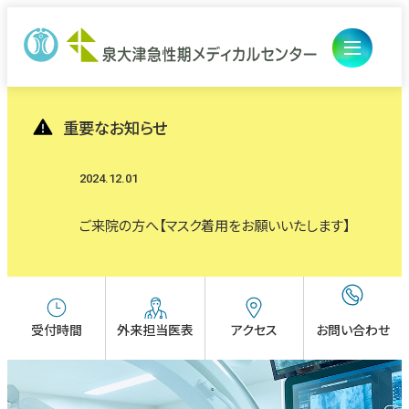
重要なお知らせ
2024.12.01
外来のご案内
ご来院の方へ【マスク着用をお願いいたします】
入院・ご面会
初診の方
診療科・部門
入退院の手続き・お支払い
病院について
再診の方
医療診療部
医療関係の方
受付時間
外来担当医表
アクセス
お問い合わせ
入院中の生活
病院長あいさつ
医師研修センター
総合診療センター
外来担当医表
イベント・セミナー
ご面会
理念・基本方針
看護部
医師研修センター