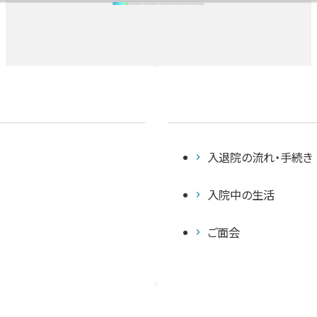
心臓血管外科
0570-02-1199
お問い合わせ
整形外科
脳外科・脳卒中センター
リハビリテーション科
入退院の流れ・手続き
婦人科 女性ロボット・腹腔鏡手術部門
入院中の生活
泌尿器科
ご面会
形成外科