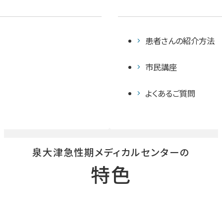
皮膚科
麻酔科
患者さんの紹介方法
画像診断科
市民講座
よくあるご質問
放射線治療センター
病理診断科
泉大津急性期メディカルセンター
の
中央検査部
特色
中央手術部
急病救急センター