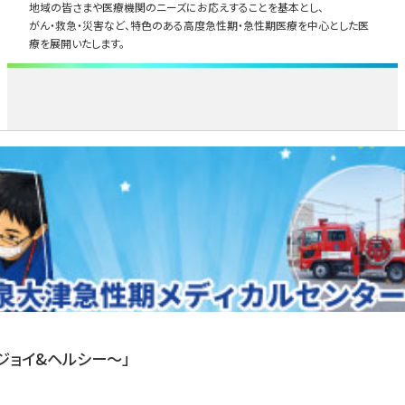
医療安全管理室
膠原病内科
地域の皆さまや医療機関のニーズにお応えすることを基本とし、
全
理学療法室
がん・救急・災害など、特色のある高度急性期・急性期医療を中心とした
医
認定・指定
療を展開いたします。
管理課
予
職員支援室
精神神経科
約
作業療法室
実績
企画室
制
文書管理室
消化器外科／上部消化管（胃・食道）
言語聴覚療法室
研究
医局支援室
患者支援室
消化器外科／下部消化管（小腸・大腸）
受付時間・診療日は診療科により異なります。
臨床心理室
外来担当医表
をご確認のうえご来院ください。
広報
消化器外科／肝臓・胆道・膵臓
活動・取り組み
乳腺外科
看護師特定行為研修
救急診療を行っております。
呼吸器外科
救急の場合はお問い合わせください。
ンジョイ&ヘルシー～」
医療未収金等債権回収業務の委託