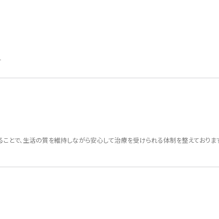
集中治療センター
ロボット手術センター
す
化学療法センター
血液浄化センター
ことで、生活の質を維持しながら安心して治療を受けられる体制を整えておりま
ヘルニアセンター