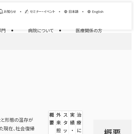
お知らせ
セミナー・イベント
日本語
English
部門
病院について
医療関係の方
概
外
ス
実
治
能と形態の温存が
要
来
タ
績
療
た現在、社会復帰
概要
担
ッ
・
に