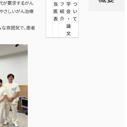
に時代が要求するがん
当
フ
学
つ
にやさしいがん治療
医
紹
会
い
表
介
・
て
論
ムな雰囲気で、患者
文