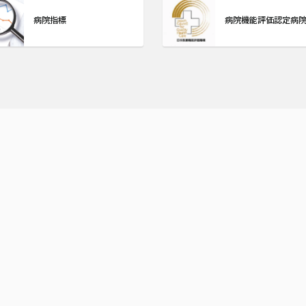
病院指標
病院機能評価認定病
指定
診察受付時間
月〜土（日・祝・年末年
二次救急告示病院
始 休診）
地域医療支援病院
紹介受診重点医療機関
午前
8:00-
地域周産期母子医療センター
11:45
大阪府がん診療拠点病院
午後
基幹型臨床研修病院
完全
12:30-
卒後臨床研修評価機構認定病院
予約
15:00