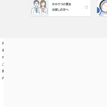
かかりつけ医を
お探しの方へ
外
入
診
病
医
認定・
交
お
採
お
セ
日
English
通
問
用
知
ミ
本
来
院・
療
院
療
ア
い
情
ら
ナ
語
の
お
科・
に
関
ク
合
報
せ
ー・
ご
見
部
つ
係
セ
わ
イ
案
舞
門
い
の
ス
せ
ベ
ン
内
い
て
方
ト