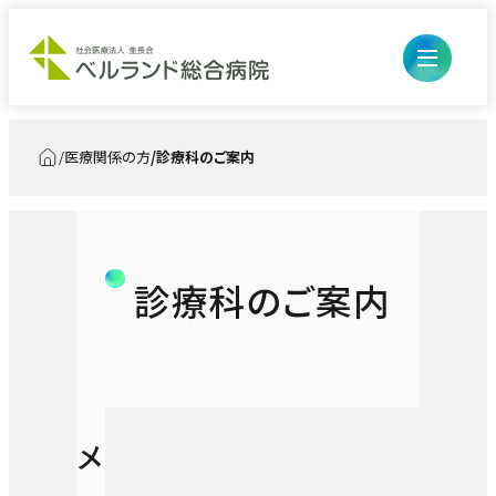
医療関係の方
診療科のご案内
トップ
診療科のご案内
開閉ボ
外来のご案内
ン
開閉ボ
入院・お見舞い
初診の方
ン
診療科・部門
入退院の流れ・手続き
開閉ボ
病院について
メ
再診、診察・検査予約の方
医療診療部
ン
医療関係の方
入院生活について