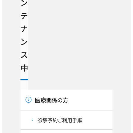
ン
病院長あいさつ
臨床研修
消化器内科
外来担当医表（一覧）
診察予約ご利用手順
テ
病室のご案内
理念・基本方針
クオリティ管理センター
臨床研修
循環器内科・冠疾患内科・不整脈疾患内
人間ドック・健康診断
ナ
入院申し込み手順
開閉ボ
科
お見舞いについて
看護部
医療安全管理室
施設概要
ン
ン
総合相談センター
各科の医師紹介
ス
呼吸器内科
薬剤部
看護部
感染管理室
患者さんの権利と責務
セカンドオピニオン
中
臨床研修
診療技術部
薬剤部
内分泌・代謝科
高度医療
総合相談部門
放射線室
脳神経内科
救急医療
医療関係の方
交通アクセス
お問い合わせ
医療福祉相談室
栄養管理室
採用情報
お知らせ
認知症・脳機能センター
がん医療
セミナー・イベント
日本語
診察予約ご利用手順
地域医療連携室
臨床心理室
English
包括的がん診療センター（腫瘍内科）