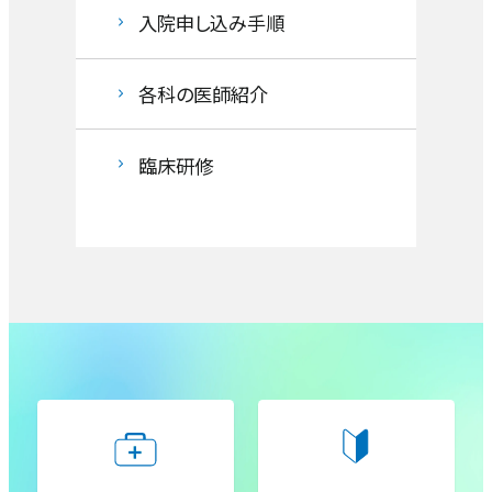
チーム医療
入院申し込み手順
患者支援室
臨床工学室
血液内科
認定・指定
各科の医師紹介
入退院支援センター
理学療法室・作業療法室・言語聴覚療法
腎臓内科
室
実績
臨床研修
がん相談支援センター
小児科
臨床研究・治験
午前
8:00-
産婦人科（産科）
広報
11:45
午後
産婦人科（婦人科）
12:30-
活動・取り組み
15:00
外科・肝胆膵外科・消化管外科
完全
予約
呼吸器外科
制