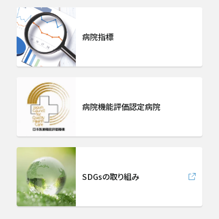
放射線診断科
病院指標
放射線治療科
急病救急部
病院機能評価認定病院
総合内科
病理診断科
集中治療部
SDGsの取り組み
中央検査部