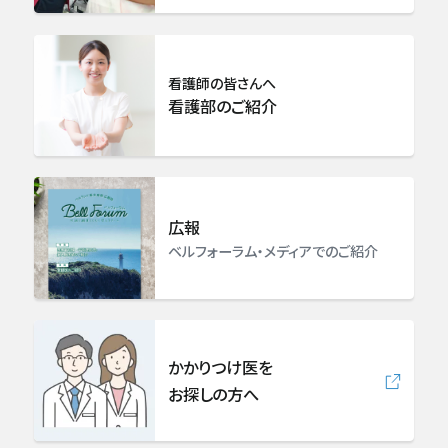
耳手術・めまい難聴センター
看護師の皆さんへ
看護部のご紹介
耳鼻咽喉科・頭頸部外科
皮膚科
広報
形成外科
ベルフォーラム・メディアでのご紹介
精神・神経科
緩和ケア科
かかりつけ医を
お探しの方へ
麻酔科（ペインクリニック）