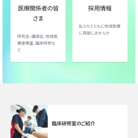
医療関係者の皆
採用情報
乳腺センター
さま
受付時間・診療日は診療科により異なります。
私たちとともに地域医療
に貢献しませんか
外来担当医表
をご確認の上ご来院ください。
総合整形外科
研究会・講演会、地域医
療連携室、臨床研修な
ど
リハビリテーション科
脳卒中センター 脳神経外科
心臓血管外科
泌尿器科
臨床研修室のご紹介
眼科