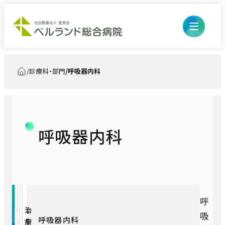
診療科・部門
呼吸器内科
トップ
呼吸器内科
開閉ボ
外来のご案内
ン
開閉ボ
入院・お見舞い
初診の方
ン
診療科・部門
入退院の流れ・手続き
呼
再診、診察・検査予約の方
医療診療部
概
外
ス
実
治
吸
呼吸器内科
要
来
タ
績
療
入院生活について