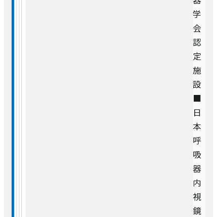
学
会
認
定
施
設
■
日
本
呼
吸
器
内
視
鏡