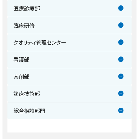
医療診療部
臨床研修
消化器内科
クオリティ管理センター
臨床研修
循環器内科・冠疾患内科・不整脈疾患内科
看護部
医療安全管理室
呼吸器内科
薬剤部
看護部
感染管理室
内分泌・代謝科
診療技術部
薬剤部
脳神経内科
総合相談部門
放射線室
認知症・脳機能センター
医療福祉相談室
栄養管理室