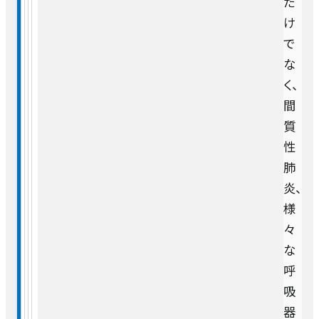
だ
け
で
な
く、
間
質
性
肺
炎、
様
々
な
呼
吸
器