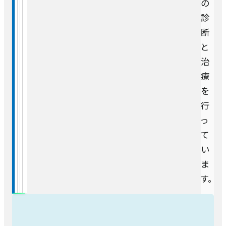
の
診
断
と
治
療
を
行
っ
て
い
ま
す。