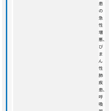
患
15:00
の
乳腺センター
完全
実績
急
予約
性
総合整形外科
制
臨床研究・治験
増
悪、
リハビリテーション科
広報
び
受付時間・診療日は診療科により異なります。
ま
外来担当医表
をご確認の上ご来院ください。
脳卒中センター 脳神経外科
ん
活動・取り組み
性
心臓血管外科
肺
疾
患、
泌尿器科
呼
吸
眼科