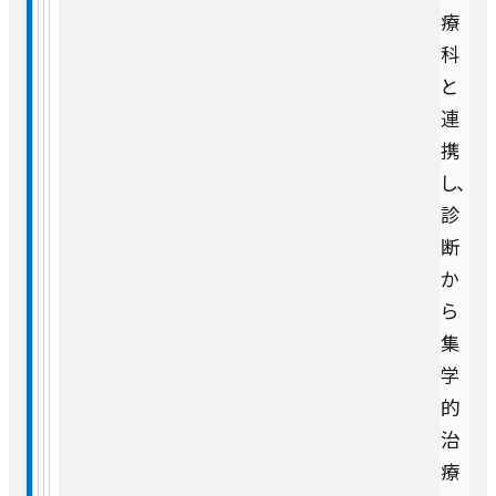
療
科
と
連
携
し、
診
断
か
ら
集
学
的
治
療