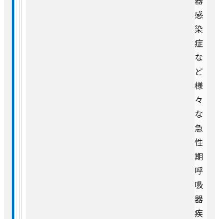
器
感
耳手術・めまい難聴センター
染
症
耳鼻咽喉科・頭頸部外科
な
ど
皮膚科
様
々
な
形成外科
急
性
精神・神経科
期
呼
緩和ケア科
吸
器
麻酔科（ペインクリニック）
疾