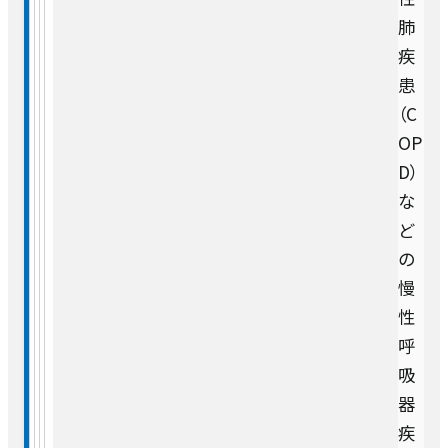
交通アクセス
お問い合わせ
肺
患者支援室
入院申し込み手順
臨床工学室
採用情報
お知らせ
血液内科
疾
施設概要
セミナー・イベント
日本語
患
入退院支援センター
各科の医師紹介
English
理学療法室・作業療法室・言語聴覚療法
（C
腎臓内科
患者さんの権利と責務
室
OP
がん相談支援センター
臨床研修
D）
小児科
高度医療
な
ど
産婦人科（産科）
救急医療
の
慢
産婦人科（婦人科）
性
がん医療
午前
呼
8:00-
外科・肝胆膵外科・消化管外科
吸
チーム医療
11:45
器
午後
呼吸器外科
疾
12:30-
認定・指定