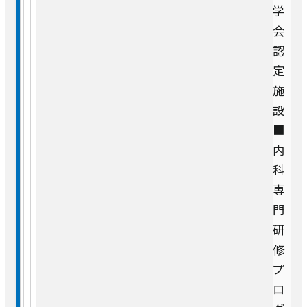
学
会
認
定
施
設
■
内
科
専
門
研
修
プ
ロ