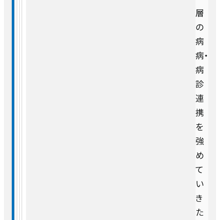
層
の
病
病・
病
診
連
携
を
強
め
て
い
き
た