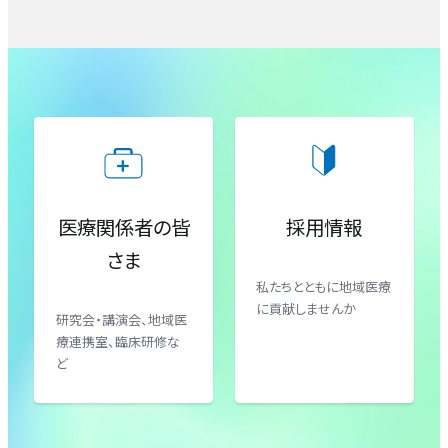
包括的がん診療センター（腫瘍内科）
地域医療連携室
臨床心理室
血液内科
患者支援室
臨床工学室
腎臓内科
入退院支援センター
理学療法室・作業療法室・言語聴覚療法室
小児科
がん相談支援センター
医療関係者の皆
採用情報
さま
産婦人科（産科）
私たちとともに地域医療
に貢献しませんか
研究会・講演会、地域医
産婦人科（婦人科）
療連携室、臨床研修な
ど
外科・肝胆膵外科・消化管外科