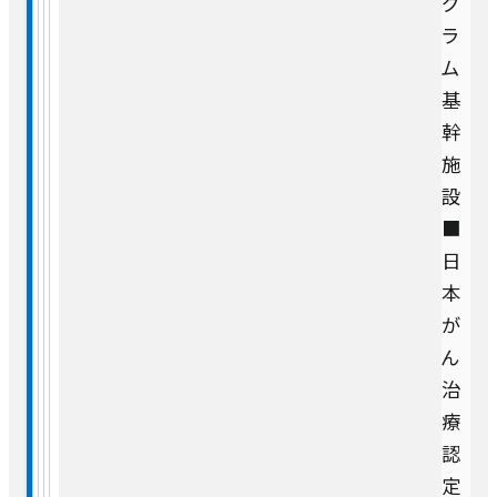
グ
ラ
ム
基
幹
施
設
■
日
本
が
ん
治
療
認
定