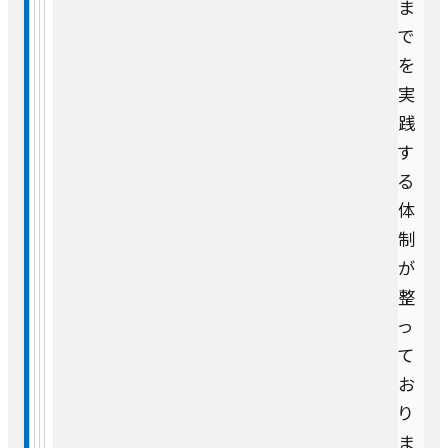
ま
で
を
実
践
す
る
体
制
が
整
っ
て
お
り
ま