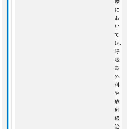
療
に
健診センター
お
い
人工透析センター
て
は、
ロボット手術センター
呼
吸
器
外
科
や
放
射
線
治