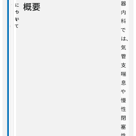
器
概要
臨床研修
担
ッ
・
に
消化器内科
外来担当医表（一覧）
内
当
フ
学
つ
病室のご案内
医
会
い
科
クオリティ管理センター
臨床研修
循環器内科・冠疾患内科・不整脈疾患内
表
て
人間ドック・健康診断
で
科
お見舞いについて
看護部
は、
医療安全管理室
総合相談センター
気
呼吸器内科
薬剤部
管
看護部
感染管理室
支
セカンドオピニオン
診療技術部
薬剤部
喘
内分泌・代謝科
息
総合相談部門
放射線室
や
脳神経内科
慢
開閉ボ
病院について
医療福祉相談室
ン
栄養管理室
性
開閉ボ
医療関係の方
認知症・脳機能センター
病院長あいさつ
ン
閉
地域医療連携室
塞
診察予約ご利用手順
臨床心理室
包括的がん診療センター（腫瘍内科）
性
理念・基本方針