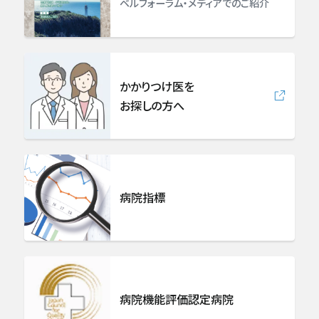
ベルフォーラム・メディアでのご紹介
眼科
耳手術・めまい難聴センター
かかりつけ医を
耳鼻咽喉科・頭頸部外科
お探しの方へ
皮膚科
形成外科
病院指標
精神・神経科
緩和ケア科
病院機能評価認定病院