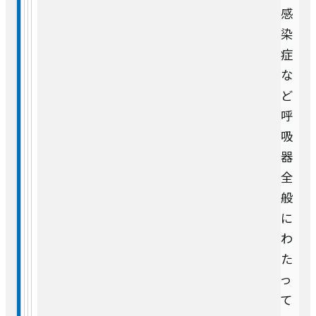
感
染
症
な
ど
呼
吸
器
全
般
に
わ
た
っ
て