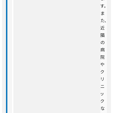
す。
ま
た、
近
隣
の
病
院
や
ク
リ
ニ
ッ
ク
な