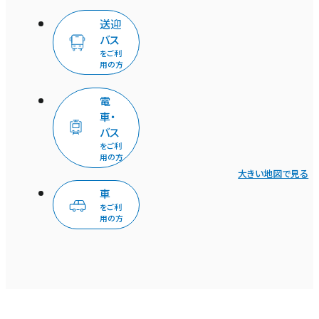
送迎
バス
をご利
用の方
電
車・
バス
をご利
用の方
大きい地図で見る
車
をご利
用の方