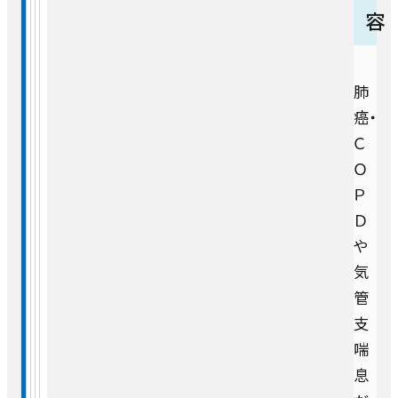
容
肺
癌・
Ｃ
Ｏ
Ｐ
Ｄ
や
気
管
支
喘
息