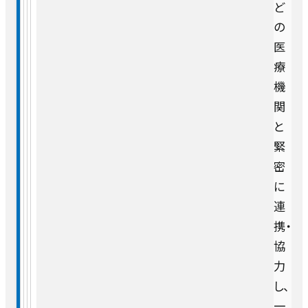
ど
の
医
療
機
関
と
緊
密
に
連
携・
協
力
し、
一