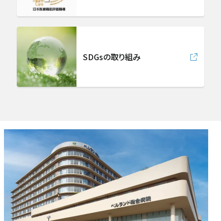
麻酔科（ペインクリニック）
放射線診断科
SDGsの取り組み
放射線治療科
急病救急部
総合内科
病理診断科
集中治療部