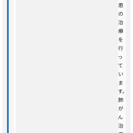
患
放射線診断科
の
治
療
放射線治療科
を
行
急病救急部
っ
て
総合内科
い
ま
病理診断科
す。
肺
集中治療部
が
ん
治
中央検査部