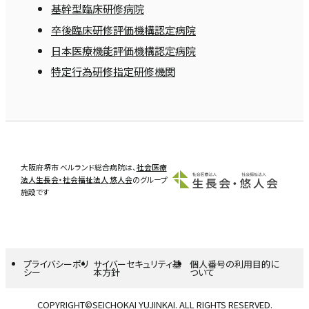
基幹型臨床研修病院
卒後臨床研修評価機構認定病院
日本医療機能評価機構認定病院
特定行為研修指定研修機関
大阪府堺市 ベルランド総合病院は、
社会医療
法人生長会・社会福祉法人 悠人会
のグループ
施設です
プライバシーポリ
サイバーセキュリティ基
個人番号の利用目的に
シー
本方針
ついて
COPYRIGHT©SEICHOKAI YUJINKAI. ALL RIGHTS RESERVED.