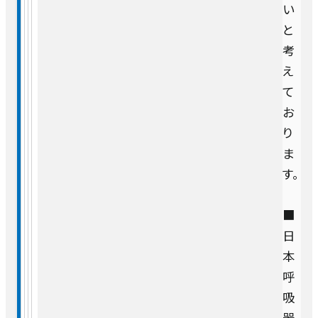
い
と
考
え
て
お
り
ま
す。
■
日
本
呼
吸
器