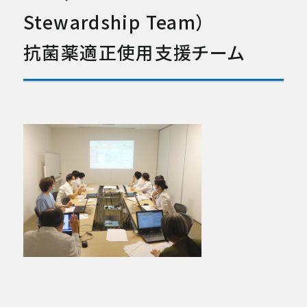
Stewardship Team）
放射線診断科
抗菌薬適正使用支援チーム
放射線治療科
急病救急部
総合内科
病理診断科
集中治療部
中央検査部