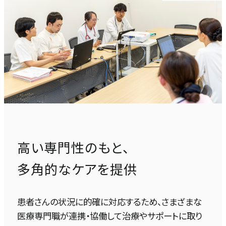
病院長あいさつ
臨床研修
消化器内科
外来担当医表（一覧）
病室のご案内
理念・基本方針
クオリティ管理センター
臨床研修
循環器内科・冠疾患内科・不整脈疾患内
人間ドック・健康診断
科
お見舞いについて
看護部
医療安全管理室
施設概要
総合相談センター
呼吸器内科
薬剤部
看護部
感染管理室
患者さんの権利と責務
セカンドオピニオン
診療技術部
薬剤部
内分泌・代謝科
高度医療
高い専門性のもと、
総合相談部門
放射線室
脳神経内科
救急医療
多角的なケアを提供
医療福祉相談室
栄養管理室
開閉ボ
認知症・脳機能センター
ン
がん医療
患者さんの状況に的確に対応するため、さまざまな
地域医療連携室
臨床心理室
医療専門職が連携・協働して治療やサポートに取り
包括的がん診療センター（腫瘍内科）