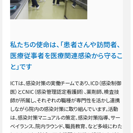
交通アクセス
お問い合わせ
入院申し込み手順
採用情報
お知らせ
乳腺センター
セミナー・イベント
日本語
各科の医師紹介
English
総合整形外科
私たちの使命は、「患者さんや訪問者、
臨床研修
リハビリテーション科
医療従事者を医療関連感染から守るこ
と」です
脳卒中センター 脳神経外科
ICTは、感染対策の実働チームであり、ICD（感染制御
心臓血管外科
医）とCNIC（感染管理認定看護師）、薬剤師、検査技
午前
師が所属し、それぞれの職種が専門性を活かし連携
8:00-
泌尿器科
しながら院内の感染対策に取り組んでいます。活動
11:45
は、感染対策マニュアルの策定、感染対策指導、サー
午後
ベイランス、院内ラウンド、職員教育、など多岐にわた
眼科
12:30-