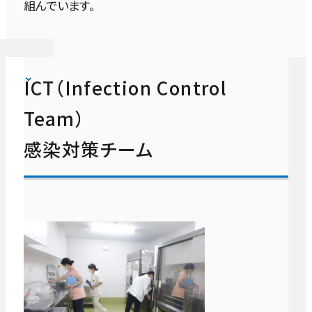
チーム医療
組んでいます。
患者支援室
臨床工学室
血液内科
認定・指定
入退院支援センター
理学療法室・作業療法室・言語聴覚療法
腎臓内科
ICT
AST
NST
褥
認
緩
RST
RRT
チ
ICT（Infection Control
室
実績
感
抗
栄
瘡
知
和
呼
院内
ー
がん相談支援センター
染
菌
養サ
（じ
症
ケ
吸サ
迅速
ム
Team）
小児科
対
薬
ポー
ょく
ケ
ア
ポー
対応
骨
臨床研究・治験
策
適
ト
そ
ア
チ
ト
チー
心
チ
チ
感染対策チーム
チ
正
ーム
う）
チ
ー
ーム
ム
産婦人科（産科）
ー
使
対
ー
ム
広報
ム
用
策
ム
支
チ
産婦人科（婦人科）
援
ー
活動・取り組み
チ
ム
ーム
開閉ボ
外科・肝胆膵外科・消化管外科
医療関係の方
ン
診察予約ご利用手順
呼吸器外科