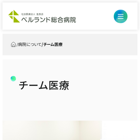
病院について
チーム医療
トップ
チーム医療
開閉ボ
外来のご案内
ン
開閉ボ
入院・お見舞い
初診の方
ン
診療科・部門
入退院の流れ・手続き
病院について
再診、診察・検査予約の方
医療診療部
入院生活について