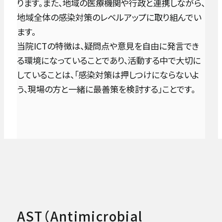
ります。また、地域の医療機関や行政と連携しながら、
15:00
地域全体の感染対策のレベルアップに取り組んでい
耳手術・めまい難聴センター
完全
ます。
予約
当院ICTの特徴は、疑問点や意見を自由に発言でき
耳鼻咽喉科・頭頸部外科
制
る環境になっていることであり、活動する中で大切に
していることは、「感染対策は押しつけにならないよ
皮膚科
う、現場の方と一緒に最善策を検討する」ことです。
受付時間・診療日は診療科により異なります。
外来担当医表
をご確認の上ご来院ください。
形成外科
精神・神経科
緩和ケア科
麻酔科（ペインクリニック）
AST（Antimicrobial