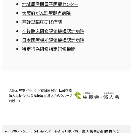
地域周産期母子医療センター
大阪府がん診療拠点病院
基幹型臨床研修病院
卒後臨床研修評価機構認定病院
日本医療機能評価機構認定病院
特定行為研修指定研修機関
大阪府堺市 ベルランド総合病院は、
社会医療
法人生長会・社会福祉法人 悠人会
のグループ
施設です
プライバシーポリ
サイバーセキュリティ基
個人番号の利用目的に