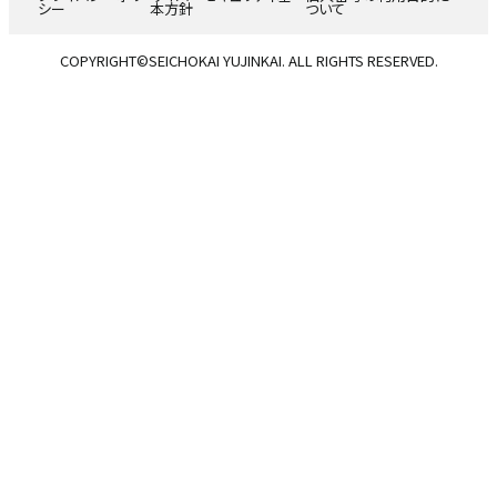
シー
本方針
ついて
COPYRIGHT©SEICHOKAI YUJINKAI. ALL RIGHTS RESERVED.