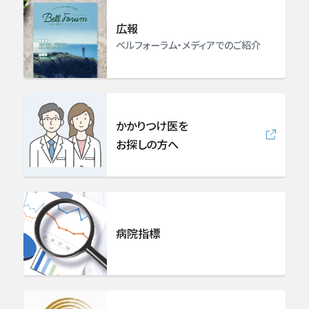
泌尿器科
広報
ベルフォーラム・メディアでのご紹介
眼科
耳手術・めまい難聴センター
かかりつけ医を
耳鼻咽喉科・頭頸部外科
お探しの方へ
皮膚科
形成外科
病院指標
精神・神経科