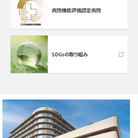
緩和ケア科
病院機能評価認定病院
麻酔科（ペインクリニック）
放射線診断科
SDGsの取り組み
放射線治療科
急病救急部
総合内科
病理診断科