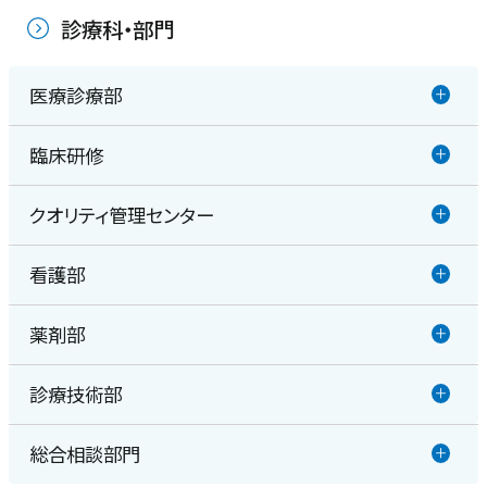
健診センター
診療科・部門
人工透析センター
医療診療部
ロボット手術センター
臨床研修
消化器内科
クオリティ管理センター
臨床研修
循環器内科・冠疾患内科・不整脈疾患内科
看護部
医療安全管理室
呼吸器内科
薬剤部
看護部
感染管理室
内分泌・代謝科
診療技術部
薬剤部
脳神経内科
総合相談部門
放射線室