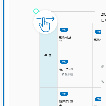
乳腺センター
15:00
完全
実績
20
総合整形外科
予約
日
制
臨床研究・治験
予約
予約
リハビリテーション科
馬場 俊雄
馬場 俊雄
※2
広報
受付時間・診療日は診療科により異なります。
脳卒中センター 脳神経外科
外来担当医表
をご確認の上ご来院ください。
午前
活動・取り組み
予約
心臓血管外科
石川 巧
※1
下肢静脈瘤
泌尿器科
眼科
予約
予約
新田目 淳
孝