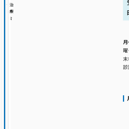
臓
臨床研修
担
ッ
・
治
消化器内科
外来担当医表（一覧）
血
当
フ
学
療
管
病室のご案内
医
会
クオリティ管理センター
臨床研修
外
循環器内科・冠疾患内科・不整脈疾患内科
表
人間ドック・健康診断
科
外
お見舞いについて
看護部
医療安全管理室
月
呼吸器内科
総合相談センター
来
曜
薬剤部
看護部
感染管理室
末
担
内分泌・代謝科
セカンドオピニオン
診
診療技術部
薬剤部
当
脳神経内科
総合相談部門
医
放射線室
病院について
表
認知症・脳機能センター
医療福祉相談室
栄養管理室
医療関係の方
病院長あいさつ
包括的がん診療センター（腫瘍内科）
地域医療連携室
診察予約ご利用手順
臨床心理室
理念・基本方針