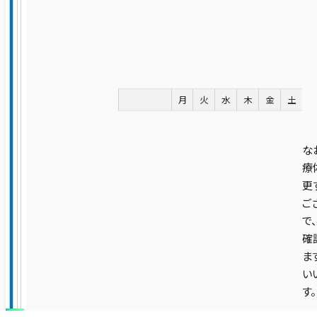
放射線診断科
放射線治療科
急病救急部
月
火
水
木
金
土
総合内科
な
療
更
病理診断科
ご
で
集中治療部
確
ま
い
中央検査部
す。