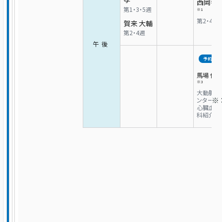
西岡孝
耳手術・めまい難聴センター
第1・3・5週
※1
第2・4週
賀来 大輔
第2・4週
耳鼻咽喉科・頭頸部外科
午後
予約
皮膚科
馬場 俊雄
※3
大動脈瘤
ンター及
形成外科
心臓血管
科紹介外
精神・神経科
緩和ケア科
麻酔科（ペインクリニック）