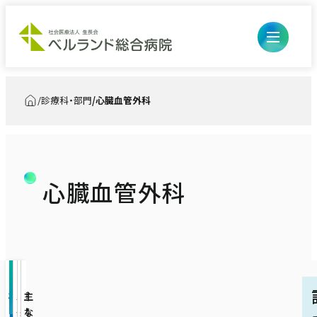
診療科・部門
心臓血管外科
トップ
心臓血管外科
外来のご案内
入院・お見舞い
初診の方
診療科・部門
入退院の流れ・手続き
再診、診察・検査予約の方
医療診療部
概
外
ス
実
主
心
要
来
タ
績
な
入院生活について