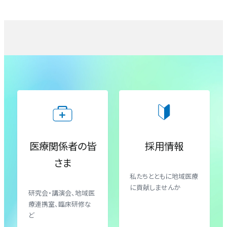
認知症・脳機能センター
医療福祉相談室
栄養管理室
包括的がん診療センター（腫瘍内科）
地域医療連携室
臨床心理室
血液内科
患者支援室
臨床工学室
腎臓内科
入退院支援センター
理学療法室・作業療法室・言語聴覚療法室
小児科
がん相談支援センター
医療関係者の皆
採用情報
さま
産婦人科（産科）
私たちとともに地域医療
に貢献しませんか
研究会・講演会、地域医
産婦人科（婦人科）
療連携室、臨床研修な
ど