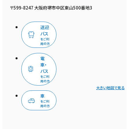
〒599-8247 大阪府堺市中区東山500番地3
送迎
バス
をご利
用の方
電
車・
バス
をご利
用の方
大きい地図で見る
車
をご利
用の方