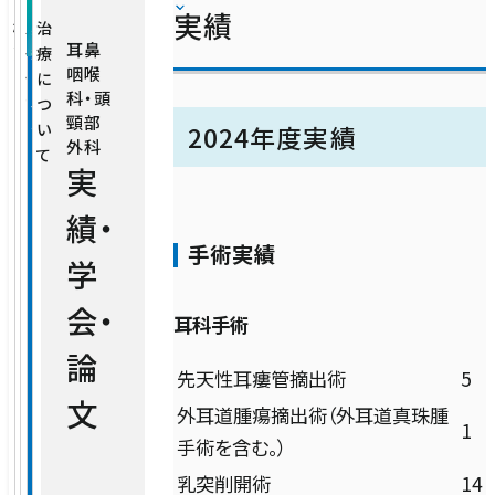
実
学
実績
臨床研修
消化器内科
外来担当医表（一覧）
概
外
ス
実
治
績
会・
耳鼻
要
来
タ
績
療
論
病室のご案内
咽喉
クオリティ管理センター
担
ッ
・
に
臨床研修
文・
循環器内科・冠疾患内科・不整脈疾患内
人間ドック・健康診断
科・頭
当
フ
学
つ
研
頸部
科
医
会
い
2024年度実績
究
お見舞いについて
看護部
医療安全管理室
外科
表
て
総合相談センター
実
呼吸器内科
薬剤部
看護部
感染管理室
績・
セカンドオピニオン
手術実績
診療技術部
薬剤部
学
内分泌・代謝科
会・
総合相談部門
放射線室
耳科手術
脳神経内科
論
開閉ボ
病院について
先天性耳瘻管摘出術
5
医療福祉相談室
ン
栄養管理室
開閉ボ
文
医療関係の方
認知症・脳機能センター
外耳道腫瘍摘出術（外耳道真珠腫
病院長あいさつ
ン
1
手術を含む。）
地域医療連携室
診察予約ご利用手順
臨床心理室
包括的がん診療センター（腫瘍内科）
乳突削開術
14
理念・基本方針