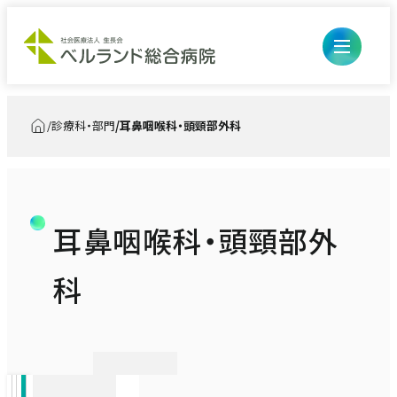
診療科・部門
耳鼻咽喉科・頭頸部外科
トップ
耳鼻咽喉科・頭頸部外
開閉ボ
外来のご案内
ン
科
開閉ボ
入院・お見舞い
初診の方
ン
診療科・部門
入退院の流れ・手続き
再診、診察・検査予約の方
医療診療部
入院生活について