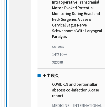
Intraoperative Transcranial
Motor-Evoked Potential
Monitoring During Head and
Neck Surgeries:A case of
Cervical Vagus Nerve
Schwannoma With Laryngeal
Paralysis
cureus
14巻10号
2022年
田中瑛久
COVID-19 and pertionsillar
abscess co-infection:A case
report
MEDICINE INTERNATIONAL