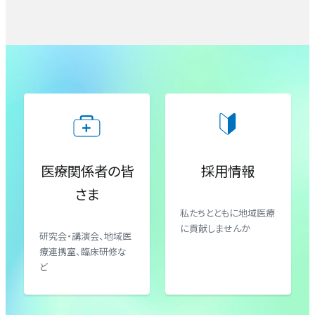
包括的がん診療センター（腫瘍内科）
地域医療連携室
臨床心理室
血液内科
患者支援室
臨床工学室
腎臓内科
入退院支援センター
理学療法室・作業療法室・言語聴覚療法室
小児科
がん相談支援センター
医療関係者の皆
採用情報
さま
産婦人科（産科）
私たちとともに地域医療
に貢献しませんか
研究会・講演会、地域医
産婦人科（婦人科）
療連携室、臨床研修な
ど
外科・肝胆膵外科・消化管外科