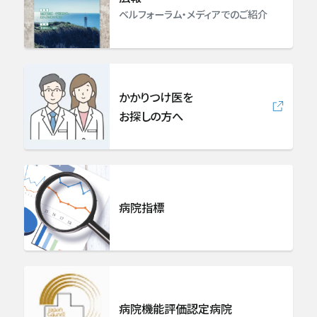
ベルフォーラム・メディアでのご紹介
眼科
耳手術・めまい難聴センター
かかりつけ医を
耳鼻咽喉科・頭頸部外科
お探しの方へ
皮膚科
形成外科
病院指標
精神・神経科
緩和ケア科
病院機能評価認定病院