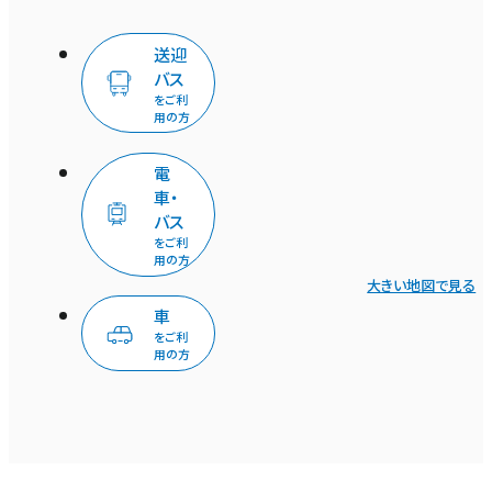
送迎
バス
をご利
用の方
電
車・
バス
をご利
用の方
大きい地図で見る
車
をご利
用の方