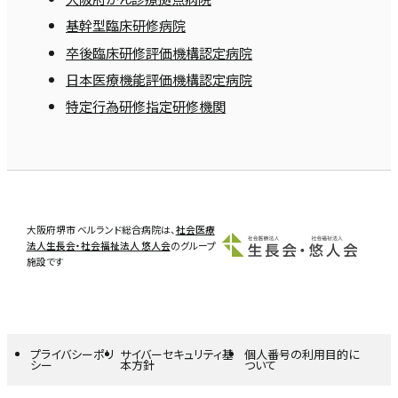
基幹型臨床研修病院
卒後臨床研修評価機構認定病院
日本医療機能評価機構認定病院
特定行為研修指定研修機関
大阪府堺市 ベルランド総合病院は、
社会医療
法人生長会・社会福祉法人 悠人会
のグループ
施設です
プライバシーポリ
サイバーセキュリティ基
個人番号の利用目的に
シー
本方針
ついて