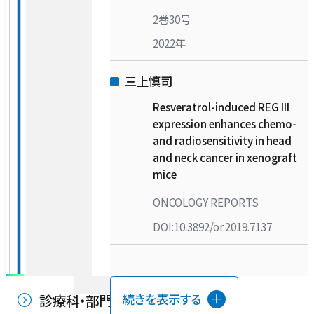
2巻30号
2022年
三上慎司
Resveratrol-induced REG III
expression enhances chemo-
and radiosensitivity in head
and neck cancer in xenograft
mice
ONCOLOGY REPORTS
DOI:10.3892/or.2019.7137
中江進
中江進
側頭骨骨折による顔面神経完全断
診療科・部門
続きを表示する
アブミ骨固着のある鼓室硬化症の
裂例