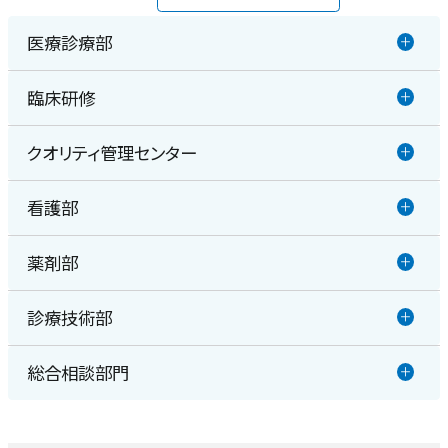
手術：その聴力成績と迷路気腫等
の合併症
耳鼻臨床
医療診療部
110巻2号 95-100
OTOLOGY JAPAN
臨床研修
2017年
消化器内科
第26巻5号 657-663
2016年
クオリティ管理センター
臨床研修
循環器内科・冠疾患内科・不整脈疾患内科
看護部
医療安全管理室
呼吸器内科
薬剤部
看護部
感染管理室
内分泌・代謝科
診療技術部
薬剤部
脳神経内科
総合相談部門
放射線室
認知症・脳機能センター
医療福祉相談室
栄養管理室