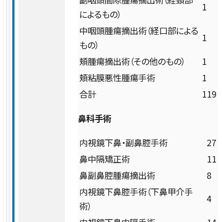
1
15:00
によるもの）
乳腺センター
完全
実績
中咽頭腫瘍摘出術（経口部による
1
予約
もの）
総合整形外科
制
頬腫瘍摘出術（その他のもの）
1
臨床研究・治験
頬粘膜悪性腫瘍手術
1
リハビリテーション科
広報
合計
119
受付時間・診療日は診療科により異なります。
外来担当医表
をご確認の上ご来院ください。
脳卒中センター 脳神経外科
鼻科手術
活動・取り組み
内視鏡下鼻・副鼻腔手術
27
心臓血管外科
鼻中隔矯正術
11
鼻副鼻腔腫瘍摘出術
8
泌尿器科
内視鏡下鼻腔手術（下鼻甲介手
4
術）
眼科