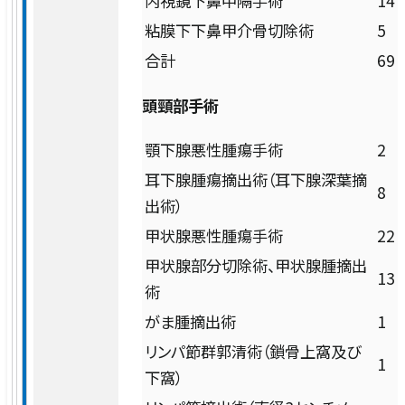
内視鏡下鼻中隔手術
14
粘膜下下鼻甲介骨切除術
5
耳手術・めまい難聴センター
合計
69
耳鼻咽喉科・頭頸部外科
頭頸部手術
顎下腺悪性腫瘍手術
2
皮膚科
耳下腺腫瘍摘出術（耳下腺深葉摘
8
出術）
形成外科
甲状腺悪性腫瘍手術
22
甲状腺部分切除術、甲状腺腫摘出
精神・神経科
13
術
がま腫摘出術
1
緩和ケア科
リンパ節群郭清術（鎖骨上窩及び
1
下窩）
麻酔科（ペインクリニック）