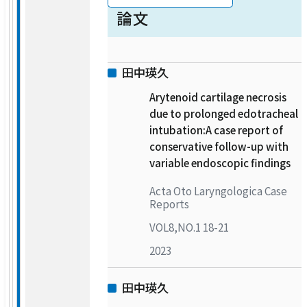
型脂肪肉腫の1例
2021/10/28-2021/10/29
第83回耳鼻咽喉科臨床学会
第30回日本耳科学会総会・学術講
論文
第15回頭頸部癌基礎研究会／第
2021/6/26-2021/6/27
第３０回日本頭頸部外科学会総会
演会
2021/6/26-2021/6/27
45回日本頭頸部癌学会
第３０回日本頭頸部外科学会総会
2020/1/30-2020/1/31
2020/11/11-2020/11/14
2021/6/16-2021/6/18
2020/1/30-2020/1/31
田中瑛久
Arytenoid cartilage necrosis
due to prolonged edotracheal
intubation:A case report of
conservative follow-up with
variable endoscopic findings
Acta Oto Laryngologica Case
Reports
VOL8,NO.1 18-21
2023
田中瑛久