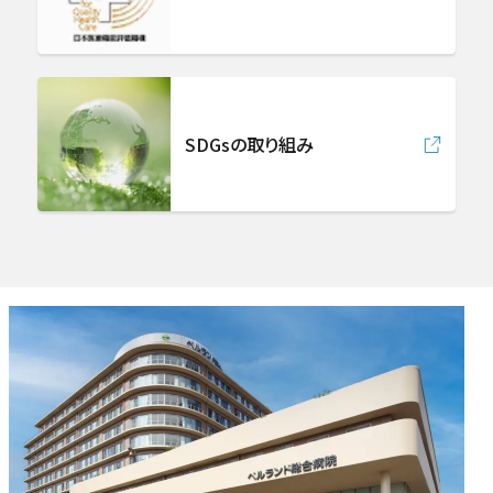
麻酔科（ペインクリニック）
放射線診断科
SDGsの取り組み
放射線治療科
急病救急部
総合内科
病理診断科
集中治療部