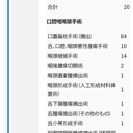
交通アクセス
お問い合わせ
合計
20
患者支援室
入院申し込み手順
臨床工学室
採用情報
お知らせ
血液内科
施設概要
セミナー・イベント
日本語
口腔咽喉頭手術
入退院支援センター
各科の医師紹介
English
理学療法室・作業療法室・言語聴覚療法
腎臓内科
口蓋扁桃手術（摘出）
84
患者さんの権利と責務
室
がん相談支援センター
舌、口腔、咽頭悪性腫瘍手術
10
臨床研修
小児科
喉頭微細手術
14
高度医療
咽後膿瘍切開術
2
産婦人科（産科）
救急医療
喉頭蓋嚢腫摘出術
1
喉頭形成手術（人工形成材料挿
1
産婦人科（婦人科）
置術）
がん医療
午前
舌下腺腫瘍摘出術
1
8:00-
外科・肝胆膵外科・消化管外科
チーム医療
舌腫瘍摘出術（その他のもの）
1
11:45
舌小帯形成手術
1
午後
呼吸器外科
12:30-
認定・指定
副咽頭間隙腫瘍摘出術（経頸部