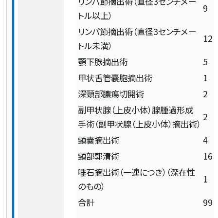
リンパ節摘出術（直径3センチメー
9
トル以上）
放射線診断科
リンパ節摘出術（直径3センチメー
12
トル未満）
放射線治療科
顎下腺摘出術
5
甲状舌管嚢胞摘出術
1
急病救急部
深頸部膿瘍切開術
2
副甲状腺（上皮小体）腺腫過形成
総合内科
2
手術（副甲状腺（上皮小体）摘出術）
頸嚢摘出術
4
病理診断科
頸部郭清術
16
唾石摘出術（一連につき）（深在性
集中治療部
1
のもの）
合計
99
中央検査部