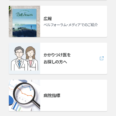
泌尿器科
広報
ベルフォーラム・メディアでのご紹介
眼科
耳手術・めまい難聴センター
かかりつけ医を
耳鼻咽喉科・頭頸部外科
お探しの方へ
皮膚科
形成外科
病院指標
精神・神経科