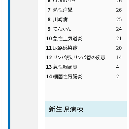
6
COVID-19
26
15:00
7
熱性痙攣
26
乳腺センター
完全
実績
8
川崎病
25
予約
9
てんかん
24
総合整形外科
制
臨床研究・治験
10
急性上気道炎
21
11
尿路感染症
20
リハビリテーション科
広報
12
リンパ節、リンパ管の疾患
14
受付時間・診療日は診療科により異なります。
13
急性咽頭炎
4
外来担当医表
をご確認の上ご来院ください。
脳卒中センター 脳神経外科
活動・取り組み
14
細菌性胃腸炎
2
心臓血管外科
泌尿器科
新生児病棟
眼科