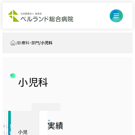
診療科・部門
小児科
トップ
小児科
開閉ボ
外来のご案内
ン
開閉ボ
入院・お見舞い
初診の方
ン
診療科・部門
入退院の流れ・手続き
実
学
再診、診察・検査予約の方
実績
医療診療部
概
外
ス
実
績
会・
小児
要
来
タ
績
入院生活について
論