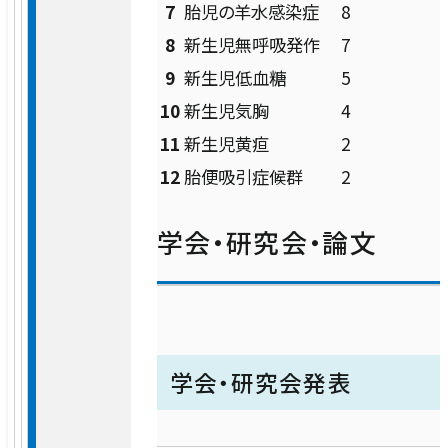
7
胎児の羊水感染症
8
健診センター
8
新生児無呼吸発作
7
9
新生児低血糖
5
人工透析センター
10
新生児気胸
4
11
新生児黄疸
2
ロボット手術センター
12
胎便吸引症候群
2
学会・研究会・論文
学会・研究会発表