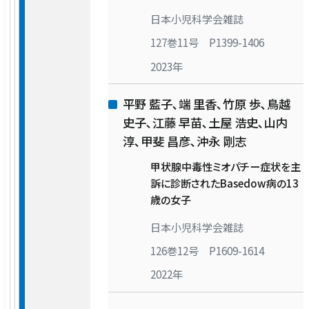
日本小児科学会雑誌
127巻11号 P1399-1406
2023年
平野 藍子､端 里香､竹原 歩､鳥越
史子､江藤 早苗､土屋 浩史､山内
淳､甲斐 昌彦､沖永 剛志
甲状腺中毒性ミオパチー症状を主
訴に診断されたBasedow病の13
歳の女子
日本小児科学会雑誌
126巻12号 P1609-1614
2022年