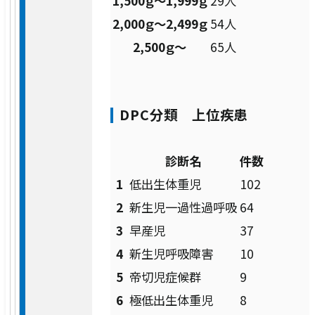
1,500ｇ～1,999ｇ
29人
2,000ｇ～2,499ｇ
54人
放射線診断科
2,500ｇ～
65人
放射線治療科
DPC分類 上位疾患
急病救急部
診断名
件数
総合内科
1
低出生体重児
102
2
新生児一過性過呼吸
64
病理診断科
3
早産児
37
集中治療部
4
新生児呼吸障害
10
5
帝切児症候群
9
中央検査部
6
極低出生体重児
8