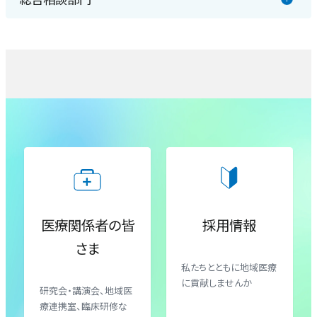
放射線室
認知症・脳機能センター
医療福祉相談室
栄養管理室
包括的がん診療センター（腫瘍内科）
地域医療連携室
臨床心理室
血液内科
患者支援室
臨床工学室
腎臓内科
入退院支援センター
理学療法室・作業療法室・言語聴覚療法室
小児科
がん相談支援センター
医療関係者の皆
採用情報
さま
産婦人科（産科）
私たちとともに地域医療
に貢献しませんか
研究会・講演会、地域医
産婦人科（婦人科）
療連携室、臨床研修な