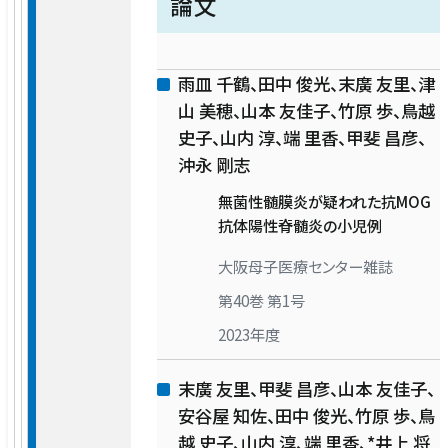
論文
雨皿 千鶴、田中 俊光、末廣 友里、津
山 美穂、山本 友佳子、竹原 歩、鳥越
史子、山内 淳、端 里香、甲斐 昌彦、
沖永 剛志
無菌性髄膜炎が疑われた抗MOG
抗体陽性脊髄炎の小児例
大阪母子医療センター雑誌
第40巻 第1号
2023年度
末廣 友里、甲斐 昌彦、山本 友佳子、
安谷屋 知佐、田中 俊光、竹原 歩、鳥
越 史子、山内 淳、端 里香、*井上 将