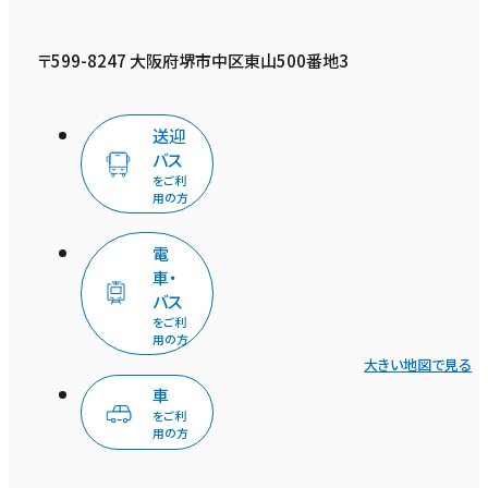
〒599-8247 大阪府堺市中区東山500番地3
送迎
バス
をご利
用の方
電
車・
バス
をご利
用の方
大きい地図で見る
車
をご利
用の方