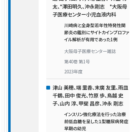
太、*澤田明久、沖永剛志 *大阪母
子医療センター小児血液内科
川崎病と全身型若年性特発性関
節炎の鑑別にサイトカインプロファ
イル解析が有用であった1例
大阪母子医療センター雑誌
第40巻 第1号
2023年度
津山 美穂、端 里香、末廣 友里、雨皿
千鶴、田中 俊光、竹原 歩、鳥越 史
子、山内 淳、甲斐 昌彦、沖永 剛志
インスリン強化療法を行った治療
前低血糖を呈した１型糖尿病発症
早期の幼児