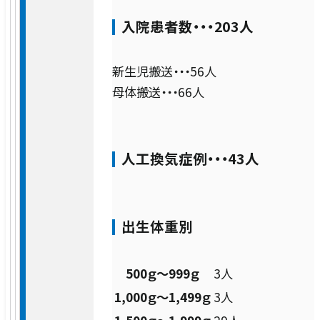
入院患者数・・・203人
耳手術・めまい難聴センター
新生児搬送・・・56人
耳鼻咽喉科・頭頸部外科
母体搬送・・・66人
皮膚科
人工換気症例・・・43人
形成外科
精神・神経科
出生体重別
緩和ケア科
500ｇ～999ｇ
3人
1,000ｇ～1,499ｇ
3人
麻酔科（ペインクリニック）