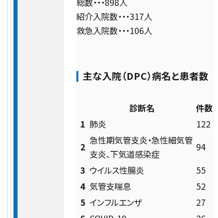
総数・・・898人
交通アクセス
お問い合わせ
患者支援室
紹介入院数・・・317人
入院申し込み手順
臨床工学室
採用情報
お知らせ
血液内科
施設概要
救急入院数・・・106人
セミナー・イベント
日本語
入退院支援センター
各科の医師紹介
English
理学療法室・作業療法室・言語聴覚療法
腎臓内科
患者さんの権利と責務
室
主な入院（DPC）病名と患者数
がん相談支援センター
臨床研修
小児科
高度医療
診断名
件数
産婦人科（産科）
救急医療
1
肺炎
122
急性期気管支炎・急性細気管
2
94
産婦人科（婦人科）
がん医療
支炎、下気道感染症
午前
3
ウイルス性腸炎
55
8:00-
外科・肝胆膵外科・消化管外科
チーム医療
4
気管支喘息
52
11:45
午後
5
インフルエンザ
27
呼吸器外科
12:30-
認定・指定