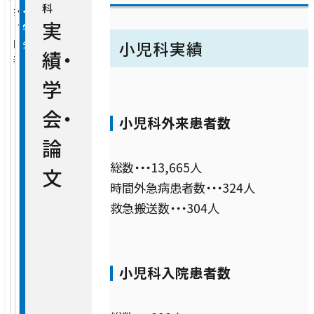
科
臨床研修
担
ッ
・
文・
消化器内科
外来担当医表（一覧）
実
当
フ
学
研
病室のご案内
医
会
小児科実績
究
クオリティ管理センター
績・
臨床研修
循環器内科・冠疾患内科・不整脈疾患内
表
人間ドック・健康診断
科
学
お見舞いについて
看護部
医療安全管理室
総合相談センター
会・
小児科外来患者数
呼吸器内科
薬剤部
看護部
感染管理室
論
セカンドオピニオン
診療技術部
総数・・・13,665人
薬剤部
内分泌・代謝科
文
時間外急病患者数・・・324人
総合相談部門
放射線室
救急搬送数・・・304人
脳神経内科
開閉ボ
病院について
医療福祉相談室
ン
栄養管理室
開閉ボ
医療関係の方
認知症・脳機能センター
病院長あいさつ
ン
小児科入院患者数
地域医療連携室
診察予約ご利用手順
臨床心理室
包括的がん診療センター（腫瘍内科）
理念・基本方針