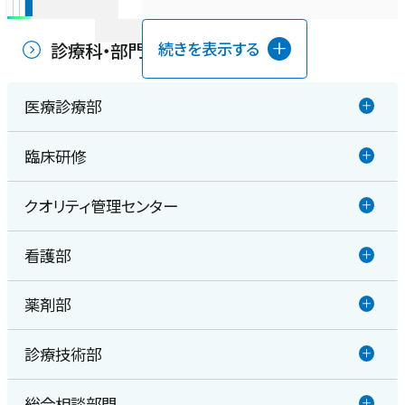
端 里香
鳥越 史子
Tubular Injury Causing
診療科・部門
続きを表示する
Fetal echocardiographic
Protracted Glycosuria
prediction score for perinatal
Following Withdrawal of a
mortality in tricuspid valve
Sodium-Glucose
医療診療部
dysplasia and Ebstein's
Cotransporter 2(SGLT2)
anomaly
Inhibitor:A Possible Role in the
臨床研修
消化器内科
Development of Protracted
Ultrasound in Obstetrics &
Hypoglycemia and
Gynecology
クオリティ管理センター
臨床研修
Ketoacidosis
循環器内科・冠疾患内科・不整脈疾患内科
55巻2号
doi:10.1002/uog.20302 P226-
The Tohoku Journal of
看護部
232
医療安全管理室
Experimental Medicine
呼吸器内科
2020年
255巻 P291-296
薬剤部
看護部
感染管理室
2021年
内分泌・代謝科
診療技術部
薬剤部
脳神経内科
総合相談部門