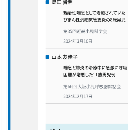
島田 貴明
難治性喘息として治療されていた
びまん性汎細気管支炎の8歳男児
第35回近畿小児科学会
2024年3月10日
山本 友佳子
喘息と肺炎の治療中に急激に呼吸
困難が増悪した11歳男児例
第66回 大阪小児呼吸器談話会
2024年2月17日