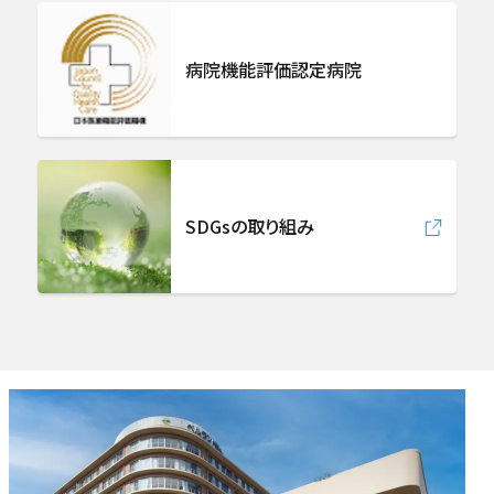
緩和ケア科
病院機能評価認定病院
麻酔科（ペインクリニック）
放射線診断科
SDGsの取り組み
放射線治療科
急病救急部
総合内科
病理診断科