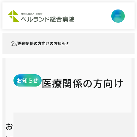
医療関係の方向けのお知らせ
トップ
医療関係の方向け
お知らせ
開閉ボ
外来のご案内
ン
開閉ボ
入院・お見舞い
初診の方
ン
診療科・部門
入退院の流れ・手続き
開閉ボ
病院について
お
再診、診察・検査予約の方
医療診療部
ン
開閉ボ
医療関係の方
入院生活について