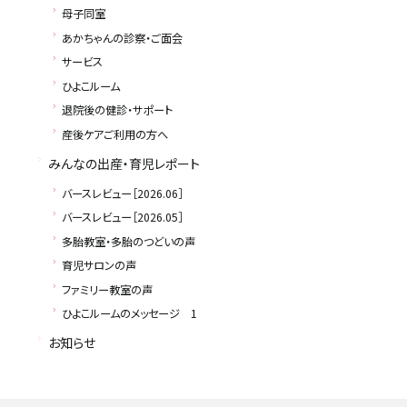
母子同室
あかちゃんの診察・ご面会
サービス
受付
ひよこルーム
退院後の健診・サポート
月～土（日
産後ケアご利用の方へ
みんなの出産・育児レポート
8:00～11
バースレビュー［2026.06］
バースレビュー［2026.05］
12:30～1
多胎教室・多胎のつどいの声
育児サロンの声
ファミリー教室の声
ひよこルームのメッセージ 1
お知らせ