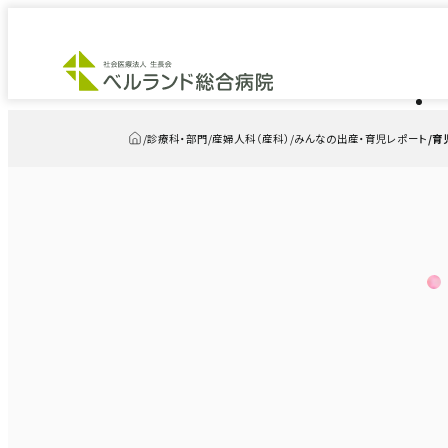
診療科・部門
産婦人科（産科）
みんなの出産・育児レポート
育
トップ