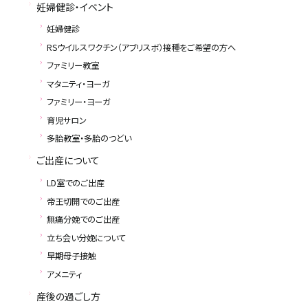
産科 Q＆A
妊婦健診・イベント
よくあるご質問と回答を紹
妊婦健診
RSウイルスワクチン（アブリスボ）接種をご希望の方へ
ファミリー教室
マタニティ・ヨーガ
ファミリー・ヨーガ
育児サロン
多胎教室・多胎のつどい
ご出産について
LD室でのご出産
帝王切開でのご出産
お問い合
無痛分娩でのご出産
立ち会い分娩について
ベルランド
早期母子接触
アメニティ
産後の過ごし方